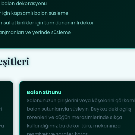
l balon dekorasyonu
r için kapsamlı balon süsleme
al etkinlikler için tam donanımlı dekor
ranjmanları ve yerinde süsleme
şitleri
Balon Sütunu
Salonunuzun girişlerini veya köşelerini görkeml
i
balon sütunlarıyla süsleyin. Beykoz'deki açılış
törenleri ve düğün merasimlerinde sıkça
va
kullandığımız bu dekor türü, mekanınıza
resmiyet ve zarafet katar.