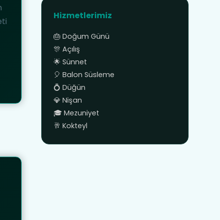
n
Hizmetlerimiz
ti
🎂 Doğum Günü
🎊 Açılış
🌟 Sünnet
🎈 Balon Süsleme
💍 Düğün
💎 Nişan
🎓 Mezuniyet
🥂 Kokteyl