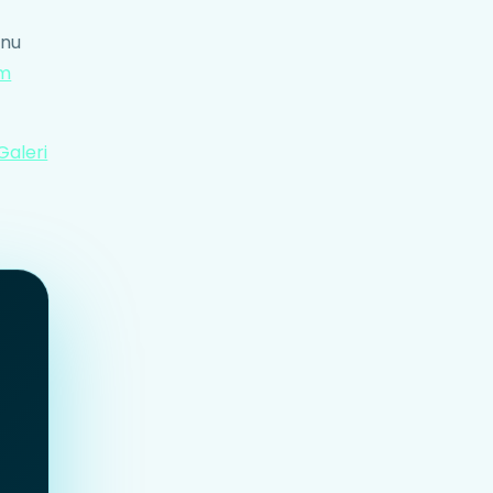
onu
im
Galeri