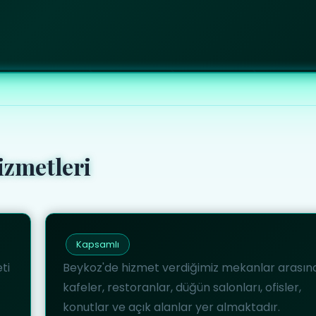
izmetleri
Kapsamlı
ti
Beykoz'de hizmet verdiğimiz mekanlar arasın
kafeler, restoranlar, düğün salonları, ofisler,
konutlar ve açık alanlar yer almaktadır.