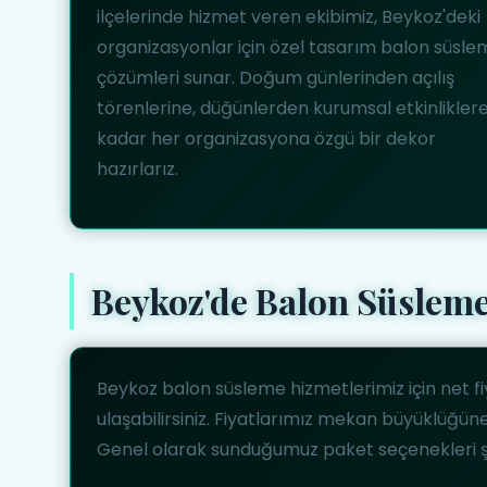
ilçelerinde hizmet veren ekibimiz, Beykoz'deki
organizasyonlar için özel tasarım balon süsl
çözümleri sunar. Doğum günlerinden açılış
törenlerine, düğünlerden kurumsal etkinlikler
kadar her organizasyona özgü bir dekor
hazırlarız.
Beykoz'de Balon Süsleme
Beykoz balon süsleme hizmetlerimiz için net f
ulaşabilirsiniz. Fiyatlarımız mekan büyüklüğüne
Genel olarak sunduğumuz paket seçenekleri ş