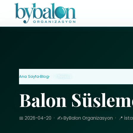
Ana Sayfa
›
Blog
›
🎈 Beykoz
Balon Süslem
📅 2026-04-20
·
✍️ ByBalon Organizasyon
·
📍 İst