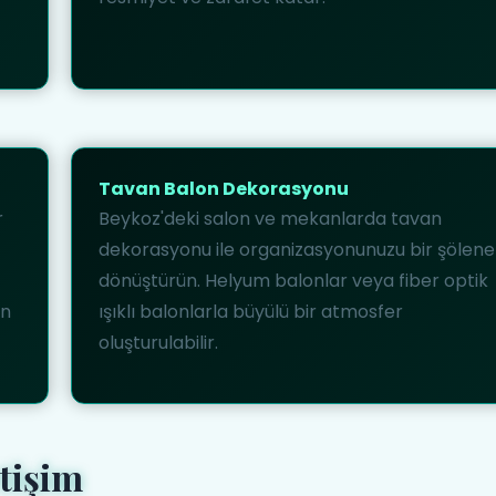
Tavan Balon Dekorasyonu
r
Beykoz'deki salon ve mekanlarda tavan
dekorasyonu ile organizasyonunuzu bir şölene
dönüştürün. Helyum balonlar veya fiber optik
in
ışıklı balonlarla büyülü bir atmosfer
oluşturulabilir.
tişim