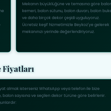
Mekanın büyüklüğüne ve temasına göre balo
eme
kemeri, balon sütunu, balon duvarı, balon buke
ve daha birçok dekor çeşidi uyguluyoruz.
e
Ücretsiz keşif hizmetimizle Beykoz'ye gelerek
mekanınızı yerinde değerlendiriyoruz.
 Fiyatları
iyat almak isterseniz WhatsApp veya telefon ile bize
, balon sayısına ve seçilen dekor türüne göre belirlenir.
unlardır: