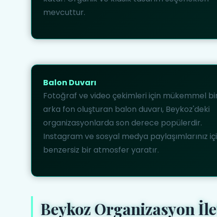
mevcuttur.
Balon Duvarı
Fotoğraf ve video çekimleri için mükemmel bi
arka fon oluşturan balon duvarı, Beykoz'deki
organizasyonlarda son derece popülerdir.
Instagram ve sosyal medya paylaşımlarınız iç
benzersiz bir atmosfer yaratır.
Beykoz Organizasyon İle