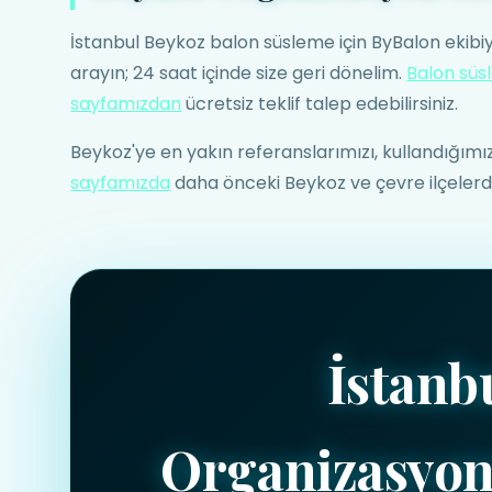
İstanbul Beykoz balon süsleme için ByBalon ekibi
arayın; 24 saat içinde size geri dönelim.
Balon süs
sayfamızdan
ücretsiz teklif talep edebilirsiniz.
Beykoz'ye en yakın referanslarımızı, kullandığım
sayfamızda
daha önceki Beykoz ve çevre ilçelerdek
İstanb
Organizasyon