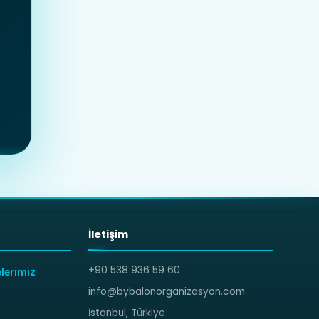
İletişim
+90 538 936 59 60
lerimiz
info@bybalonorganizasyon.com
İstanbul, Türkiye