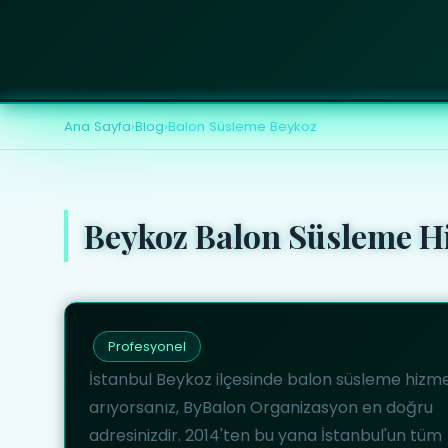
Ana Sayfa
›
Blog
›
Balon Süsleme Beykoz
Beykoz Balon Süsleme H
Profesyonel
İstanbul Beykoz ilçesinde balon süsleme hizme
arıyorsanız, ByBalon Organizasyon en doğru
adresinizdir. 2014'ten bu yana İstanbul'un tüm