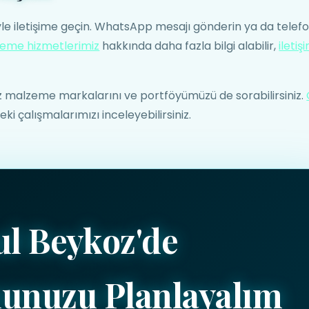
yle iletişime geçin. WhatsApp mesajı gönderin ya da telef
leme hizmetlerimiz
hakkında daha fazla bilgi alabilir,
iletiş
ız malzeme markalarını ve portföyümüzü de sorabilirsiniz.
i çalışmalarımızı inceleyebilirsiniz.
ul Beykoz'de
unuzu Planlayalım