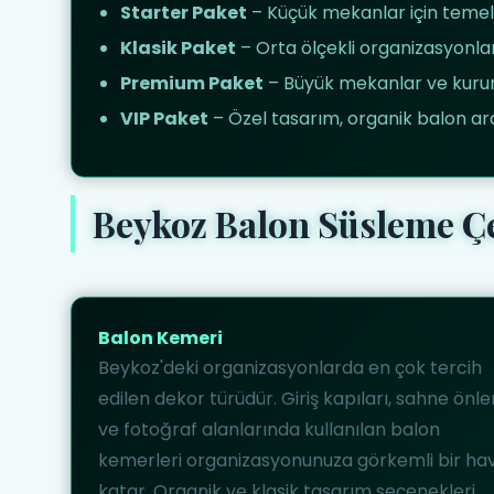
Starter Paket
– Küçük mekanlar için teme
Klasik Paket
– Orta ölçekli organizasyonla
Premium Paket
– Büyük mekanlar ve kurums
VIP Paket
– Özel tasarım, organik balon a
Beykoz Balon Süsleme Çe
Balon Kemeri
Beykoz'deki organizasyonlarda en çok tercih
edilen dekor türüdür. Giriş kapıları, sahne önler
ve fotoğraf alanlarında kullanılan balon
kemerleri organizasyonunuza görkemli bir ha
katar. Organik ve klasik tasarım seçenekleri