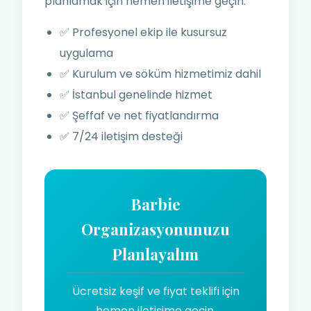
planlamak için hemen iletişime geçin.
✅ Profesyonel ekip ile kusursuz
uygulama
✅ Kurulum ve söküm hizmetimiz dahil
✅ İstanbul genelinde hizmet
✅ Şeffaf ve net fiyatlandırma
✅ 7/24 iletişim desteği
Barbie
Organizasyonunuzu
Planlayalım
Ücretsiz keşif ve fiyat teklifi için
hemen iletişime geçin.