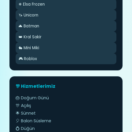
❄ Elsa Frozen
🦄 Unicorn
🦇 Batman
👑 Kral Sakir
🐇 Mini Miki
🎮 Roblox
🎊 Hizmetlerimiz
🎂 Doğum Günü
🎊 Açılış
🌟 Sünnet
🎈 Balon Süsleme
💍 Düğün