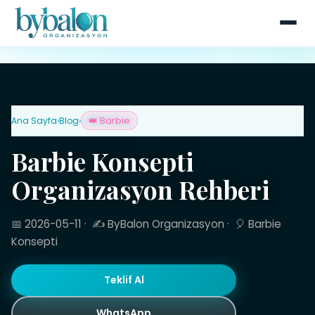
Ana Sayfa
›
Blog
›
👑 Barbie
Barbie Konsepti
Organizasyon Rehberi
📅 2026-05-11
·
✍️ ByBalon Organizasyon
·
🎈 Barbie
Konsepti
Teklif Al
WhatsApp