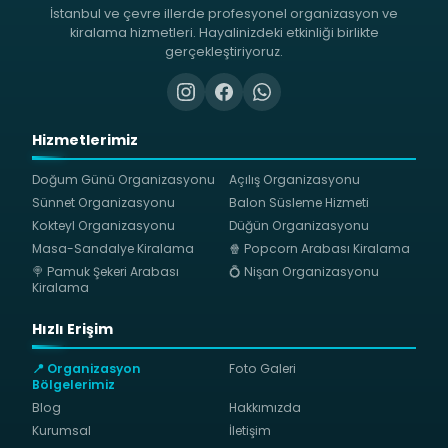
İstanbul ve çevre illerde profesyonel organizasyon ve
kiralama hizmetleri. Hayalinizdeki etkinliği birlikte
gerçekleştiriyoruz.
Hizmetlerimiz
Doğum Günü Organizasyonu
Açılış Organizasyonu
Sünnet Organizasyonu
Balon Süsleme Hizmeti
Kokteyl Organizasyonu
Düğün Organizasyonu
Masa-Sandalye Kiralama
🍿 Popcorn Arabası Kiralama
🍭 Pamuk Şekeri Arabası
💍 Nişan Organizasyonu
Kiralama
Hızlı Erişim
📍 Organizasyon
Foto Galeri
Bölgelerimiz
Blog
Hakkımızda
Kurumsal
İletişim