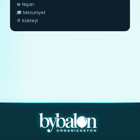
💎 Nişan
🎓 Mezuniyet
🥂 Kokteyl