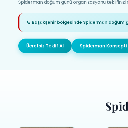
Spiderman doğum günü organizasyonu teklifinizi a
📞 Başakşehir bölgesinde Spiderman doğum g
Ücretsiz Teklif Al
Spiderman Konsepti 
Spi