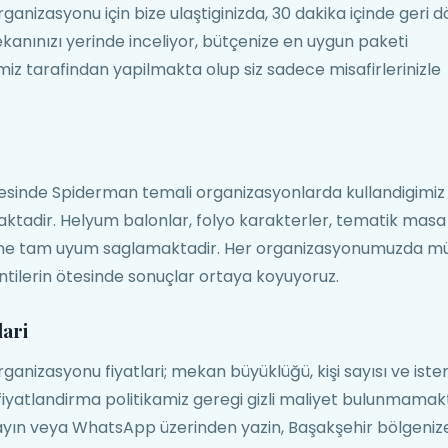
izasyonu için bize ulaştiginizda, 30 dakika içinde geri 
ekanınızı yerinde inceliyor, bütçenize en uygun paketi
z tarafindan yapilmakta olup siz sadece misafirlerinizle
esinde Spiderman temali organizasyonlarda kullandigimiz
aktadir. Helyum balonlar, folyo karakterler, tematik masa
tine tam uyum saglamaktadir. Her organizasyonumuzda mü
ntilerin ötesinde sonuçlar ortaya koyuyoruz.
ari
nizasyonu fiyatlari; mekan büyüklüğü, kişi sayısı ve ist
iyatlandirma politikamiz geregi gizli maliyet bulunmamak
yın veya WhatsApp üzerinden yazin, Başakşehir bölgeniz