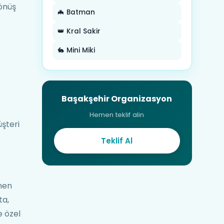
dönüş
🦇 Batman
👑 Kral Sakir
🐇 Mini Miki
Başakşehir Organizasyon
Hemen teklif alin
şteri
Teklif Al
enen
ta,
e özel