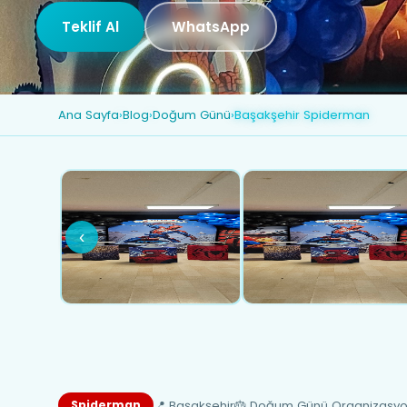
Teklif Al
WhatsApp
Ana Sayfa
›
Blog
›
Doğum Günü
›
Başakşehir Spiderman
‹
📍 Başakşehir
🎂 Doğum Günü Organizasy
Spiderman