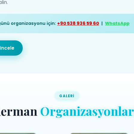
lin.
ünü organizasyonu için:
+90 538 936 59 60
|
WhatsApp
Incele
GALERI
derman
Organizasyonlar