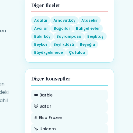
Diger Ilceler
Adalar
Arnavutköy
Atasehir
Avcılar
Bağcılar
Bahçelievler
 en
Bakırköy
Bayrampasa
Beşiktaş
Beykoz
Beylikdüzü
Beyoğlu
Büyükçekmece
Çatalca
Diger Konseptler
an
deki
👑 Barbie
ahil
🦊 Safari
❄ Elsa Frozen
🦄 Unicorn