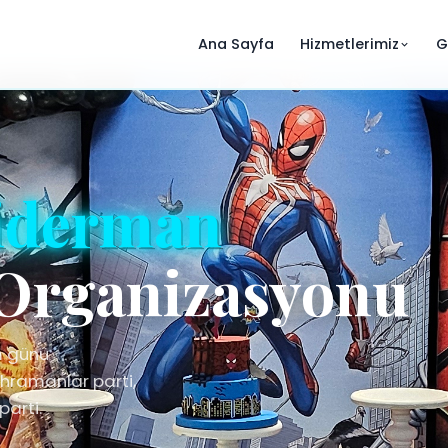
Ana Sayfa
Hizmetlerimiz
G
iderman
Organizasyonu
m günü
hramanlar parti,
parti.