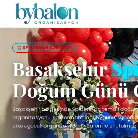
🦸 SPIDERMAN KONSEPTI
Başakşehir
Sp
Doğum Günü 
Başakşehir bölgesinde Spiderman temali doğu
organizasyonu. spiderman doğum günü, superka
erkek çocuk organizasyon. ByBalon ile unutulmaz 