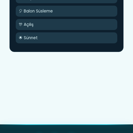
🎈 Balon Süsleme
🎊 Açılış
🌟 Sünnet