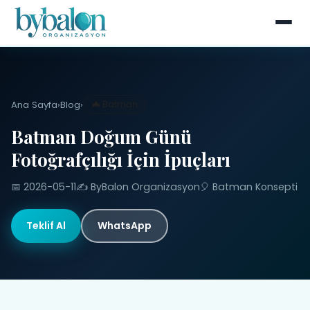
Ana Sayfa
›
Blog
›
🦇 Batman
Batman Doğum Günü
Fotoğrafçılığı İçin İpuçları
📅 2026-05-11
✍️ ByBalon Organizasyon
🎈 Batman Konsepti
Teklif Al
WhatsApp