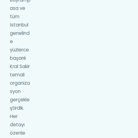
asa ve
tüm
İstanbul
genelind
e
yüzlerce
başarılı
Kral Sakir
temali
organiza
syon
gerçekle
ştirdik.
Her
detayı
özenle