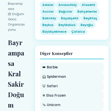
Bayramp
Adalar
Arnavutköy
Atasehir
asa
Avcılar
Bağcılar
Bahçelievler
🎂 Doğum
Bakırköy
Başakşehir
Beşiktaş
Günü
Organizas
Beykoz
Beylikdüzü
Beyoğlu
yonu
Büyükçekmece
Çatalca
Bayr
ampa
Diger Konseptler
sa
👑 Barbie
Kral
🦸 Spiderman
Sakir
🦊 Safari
Doğu
❄ Elsa Frozen
m
🦄 Unicorn