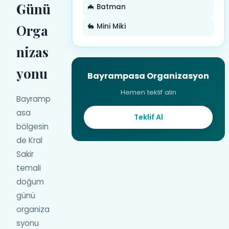
Günü
🦇 Batman
Orga
🐇 Mini Miki
nizas
yonu
Bayrampasa Organizasyon
Hemen teklif alin
Bayramp
asa
Teklif Al
bölgesin
de Kral
Sakir
temali
doğum
günü
organiza
syonu