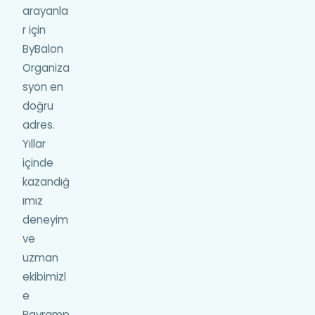
arayanla
r için
ByBalon
Organiza
syon en
doğru
adres.
Yıllar
içinde
kazandığ
ımız
deneyim
ve
uzman
ekibimizl
e
Bayramp