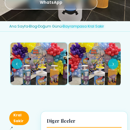
WhatsApp
Ana Sayfa
›
Blog
›
Doğum Günü
›
Bayrampasa Kral Sakir
‹
›
Kral
Diger Ilceler
Sakir
📍