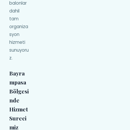
balonlar
dahil
tam
organiza
syon
hizmeti
sunuyoru
z.
Bayra
mpasa
Bölgesi
nde
Hizmet
Sureci
miz