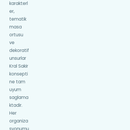
karakterl
er,
tematik
masa
ortusu
ve
dekoratif
unsurlar
Kral Sakir
konsepti
ne tam
uyum
saglama
ktadir.
Her
organiza
syonumu