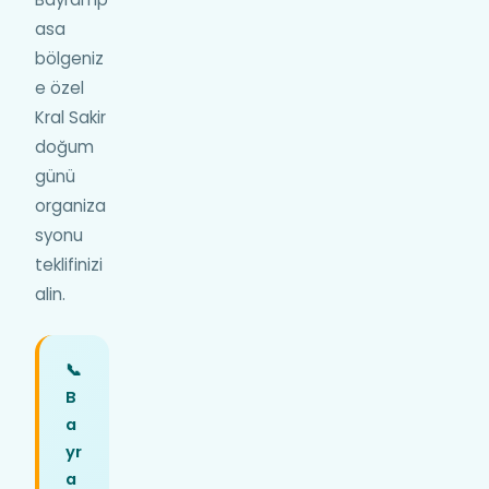
asa
bölgeniz
e özel
Kral Sakir
doğum
günü
organiza
syonu
teklifinizi
alin.
📞
B
a
yr
a