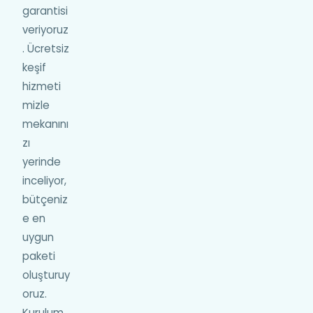
garantisi
veriyoruz
. Ücretsiz
keşif
hizmeti
mizle
mekanını
zı
yerinde
inceliyor,
bütçeniz
e en
uygun
paketi
oluşturuy
oruz.
Kurulum