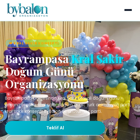
👑 KRAL SAKIR KONSEPTI
Bayrampasa
Kral Sakir
Doğum Günü
Organizasyonu
Bayrampasa bölgesinde Kral Sakir temali doğum günü
organizasyonu. kral sakir doğum günü, turk animasyon parti,
kral sakir konsept. ByBalon ile unutulmaz parti.
Teklif Al