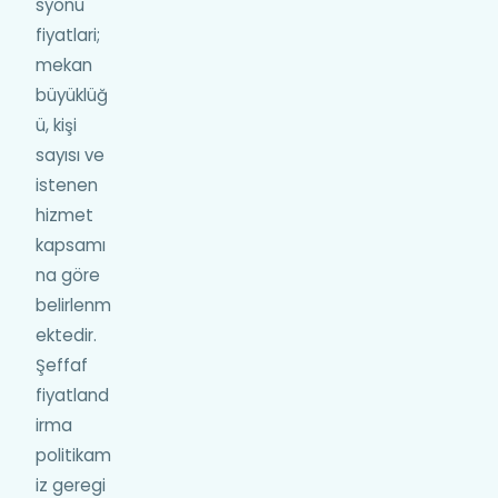
syonu
fiyatlari;
mekan
büyüklüğ
ü, kişi
sayısı ve
istenen
hizmet
kapsamı
na göre
belirlenm
ektedir.
Şeffaf
fiyatland
irma
politikam
iz geregi