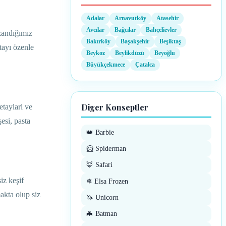
Adalar
Arnavutköy
Atasehir
Avcılar
Bağcılar
Bahçelievler
zandığımız
Bakırköy
Başakşehir
Beşiktaş
tayı özenle
Beykoz
Beylikdüzü
Beyoğlu
Büyükçekmece
Çatalca
Diger Konseptler
taylari ve
esi, pasta
👑 Barbie
🦸 Spiderman
🦊 Safari
iz keşif
❄ Elsa Frozen
akta olup siz
🦄 Unicorn
🦇 Batman