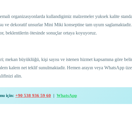
ali organizasyonlarda kullandigimiz malzemeler yuksek kalite standar
tusu ve dekoratif unsurlar Mini Miki konseptine tam uyum saglamaktadir
, beklentilerin ötesinde sonuçlar ortaya koyuyoruz.
; mekan büyüklüğü, kişi sayısı ve istenen hizmet kapsamına göre belir
 kalem kalem net teklif sunulmaktadir. Hemen arayın veya WhatsApp üze
finizi alin.
nu için:
+90 538 936 59 60
|
WhatsApp