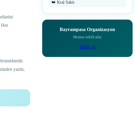
👑 Kral Sakir
tlarini
. Her
Bayrampasa Organizasyon
Hemen teklif alin
Teklif Al
lenmektedir.
rinden yazin,