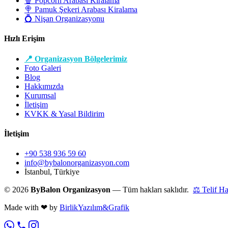
🍿 Popcorn Arabası Kiralama
🍭 Pamuk Şekeri Arabası Kiralama
💍 Nişan Organizasyonu
Hızlı Erişim
📍 Organizasyon Bölgelerimiz
Foto Galeri
Blog
Hakkımızda
Kurumsal
İletişim
KVKK & Yasal Bildirim
İletişim
+90 538 936 59 60
info@bybalonorganizasyon.com
İstanbul, Türkiye
© 2026
ByBalon Organizasyon
— Tüm hakları saklıdır.
⚖ Telif H
Made with
❤
by
BirlikYazılım&Grafik