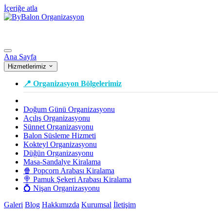
İçeriğe atla
Ana Sayfa
Hizmetlerimiz
📍 Organizasyon Bölgelerimiz
Doğum Günü Organizasyonu
Açılış Organizasyonu
Sünnet Organizasyonu
Balon Süsleme Hizmeti
Kokteyl Organizasyonu
Düğün Organizasyonu
Masa-Sandalye Kiralama
🍿 Popcorn Arabası Kiralama
🍭 Pamuk Şekeri Arabası Kiralama
💍 Nişan Organizasyonu
Galeri
Blog
Hakkımızda
Kurumsal
İletişim