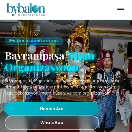
🎊 NIŞAN ORGANIZASYONU
Bayrampaşa
Nişan
Organizasyonu
Bayrampaşa bölgesinde profesyonel nişan organizasyonu
hizmeti. Nişan töreni için profesyonel organizasyon hizmeti.
Özel dekorasyon, masa düzeni ve tam organizasyon.
Hemen Ara
WhatsApp