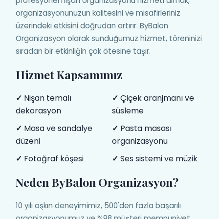
profesyonel nişan organizasyonu hizmeti almak,
organizasyonunuzun kalitesini ve misafirleriniz
üzerindeki etkisini doğrudan artırır. ByBalon
Organizasyon olarak sunduğumuz hizmet, töreninizi
sıradan bir etkinliğin çok ötesine taşır.
Hizmet Kapsamımız
✓
Nişan temalı
✓
Çiçek aranjmanı ve
dekorasyon
süsleme
✓
Masa ve sandalye
✓
Pasta masası
düzeni
organizasyonu
✓
Fotoğraf köşesi
✓
Ses sistemi ve müzik
Neden ByBalon Organizasyon?
10 yılı aşkın deneyimimiz, 500'den fazla başarılı
organizasyonumuz ve %98 müşteri memnuniyet