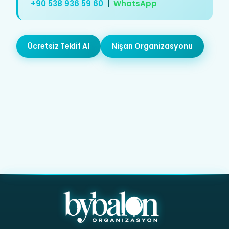
+90 538 936 59 60
|
WhatsApp
Ücretsiz Teklif Al
Nişan Organizasyonu