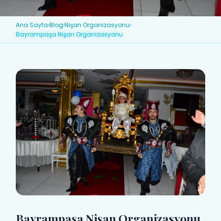
Ana Sayfa
›
Blog
›
Nişan Organizasyonu
›
Bayrampaşa Nişan Organizasyonu
Bayrampaşa Nişan Organizasyonu