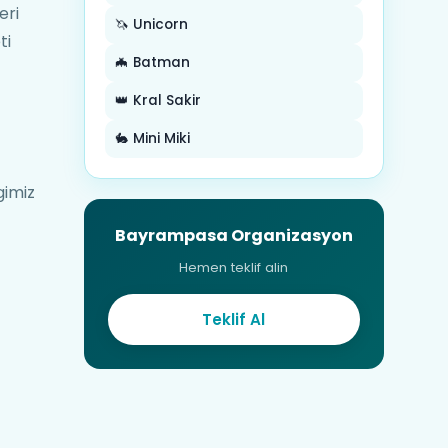
eri
🦄 Unicorn
ti
🦇 Batman
👑 Kral Sakir
🐇 Mini Miki
gimiz
Bayrampasa Organizasyon
Hemen teklif alin
Teklif Al
e