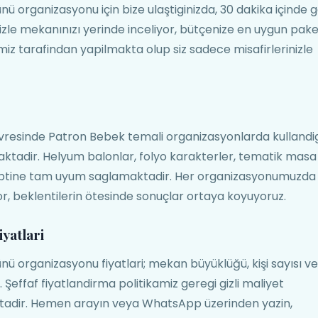
rganizasyonu için bize ulaştiginizda, 30 dakika içinde g
izle mekanınızı yerinde inceliyor, bütçenize en uygun pake
z tarafindan yapilmakta olup siz sadece misafirlerinizle
esinde Patron Bebek temali organizasyonlarda kullandi
aktadir. Helyum balonlar, folyo karakterler, tematik masa
septine tam uyum saglamaktadir. Her organizasyonumuzda
r, beklentilerin ötesinde sonuçlar ortaya koyuyoruz.
yatlari
rganizasyonu fiyatlari; mekan büyüklüğü, kişi sayısı v
effaf fiyatlandirma politikamiz geregi gizli maliyet
tadir. Hemen arayın veya WhatsApp üzerinden yazin,