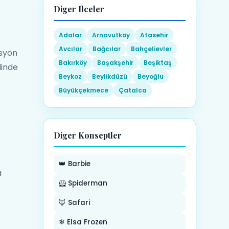
Diger Ilceler
Adalar
Arnavutköy
Atasehir
Avcılar
Bağcılar
Bahçelievler
asyon
Bakırköy
Başakşehir
Beşiktaş
linde
Beykoz
Beylikdüzü
Beyoğlu
Büyükçekmece
Çatalca
Diger Konseptler
👑 Barbie
a
🦸 Spiderman
🦊 Safari
❄ Elsa Frozen