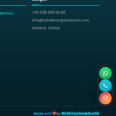
+90 538 936 59 60
lerimiz
info@bybalonorganizasyon.com
İstanbul, Türkiye
BirlikYazılım&Grafik
❤
Made with
by