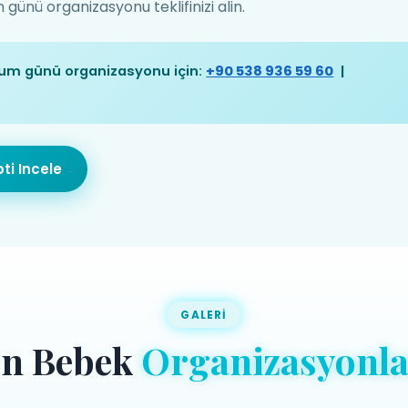
nü organizasyonu teklifinizi alin.
um günü organizasyonu için:
+90 538 936 59 60
|
ti Incele
GALERI
on Bebek
Organizasyonla