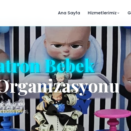
Ana Sayfa
Hizmetlerimiz
G
atron Bebek
Organizasyonu
doğum günü
boss parti,