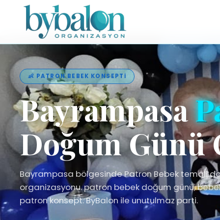
👶 PATRON BEBEK KONSEPTI
Bayrampasa
P
Doğum Günü 
Bayrampasa bölgesinde Patron Bebek temali 
organizasyonu. patron bebek doğum günü, bebek 
patron konsept. ByBalon ile unutulmaz parti.