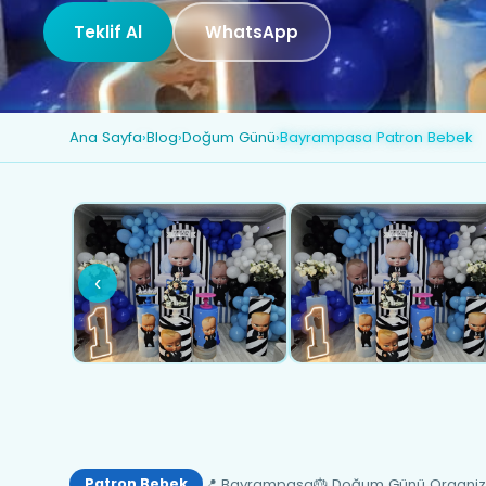
Teklif Al
WhatsApp
Ana Sayfa
›
Blog
›
Doğum Günü
›
Bayrampasa Patron Bebek
‹
📍 Bayrampasa
🎂 Doğum Günü Organi
Patron Bebek