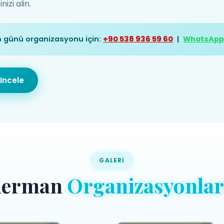
zi alin.
günü organizasyonu için:
+90 538 936 59 60
|
WhatsAp
Incele
GALERI
derman
Organizasyonlar