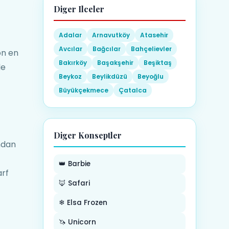
Diger Ilceler
Adalar
Arnavutköy
Atasehir
Avcılar
Bağcılar
Bahçelievler
on en
Bakırköy
Başakşehir
Beşiktaş
de
Beykoz
Beylikdüzü
Beyoğlu
Büyükçekmece
Çatalca
Diger Konseptler
ndan
👑 Barbie
arf
🦊 Safari
❄ Elsa Frozen
🦄 Unicorn