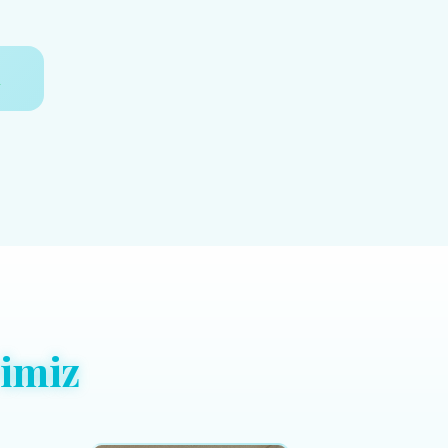
p
imiz