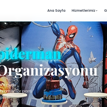
Ana Sayfa
Hizmetlerimiz
G
piderman
Organizasyonu
ğum günü
hramanlar parti,
parti.