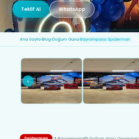
Teklif Al
WhatsApp
Ana Sayfa
›
Blog
›
Doğum Günü
›
Bayrampasa Spiderman
‹
📍 Bayrampasa
🎂 Doğum Günü Organizas
Spiderman