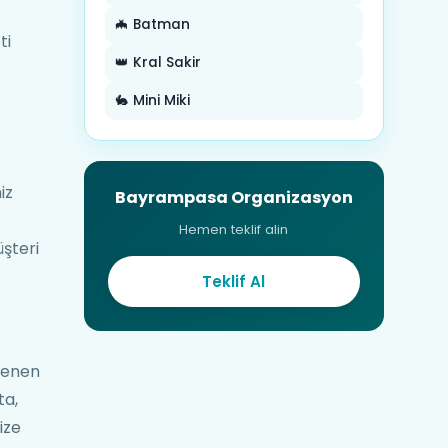
🦇 Batman
ti
👑 Kral Sakir
🐇 Mini Miki
iz
Bayrampasa Organizasyon
Hemen teklif alin
şteri
Teklif Al
tenen
ta,
ize