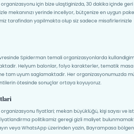
nizasyonu için bize ulaştiginizda, 30 dakika içinde geri
izle mekanınızı yerinde inceliyor, bütçenize en uygun pake
z tarafindan yapilmakta olup siz sadece misafirlerinizle
resinde Spiderman temali organizasyonlarda kullandigim
aktadir. Helyum balonlar, folyo karakterler, tematik masa
tine tam uyum saglamaktadir. Her organizasyonumuzda mü
ntilerin ötesinde sonuçlar ortaya koyuyoruz.
lari
nizasyonu fiyatlari; mekan büyüklüğü, kişi sayısı ve is
iyatlandirma politikamiz geregi gizli maliyet bulunmamak
rayın veya WhatsApp üzerinden yazin, Bayrampasa bölgen