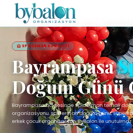
🦸 SPIDERMAN KONSEPTI
Bayrampasa
S
Doğum Günü 
Bayrampasa bölgesinde Spiderman temali do
organizasyonu. spiderman doğum günü, superka
erkek çocuk organizasyon. ByBalon ile unutulmaz 