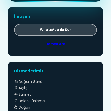
İletişim
WhatsApp ile Sor
Hemen Ara
Hizmetlerimiz
🎂 Doğum Günü
🎊 Açılış
🌟 Sünnet
🎈 Balon Süsleme
💍 Düğün