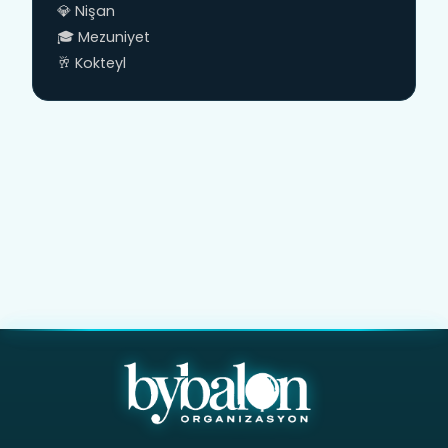
💎 Nişan
🎓 Mezuniyet
🥂 Kokteyl