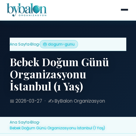
Ana Sayfa
›
Blog
›
🎂 dogum-gunu
Bebek Doğum Günü
Organizasyonu
İstanbul (1 Yaş)
📅 2026-03-27
·
✍️ ByBalon Organizasyon
Ana Sayfa
›
Blog
›
Bebek Doğum Günü Organizasyonu İstanbul (1 Yaş)