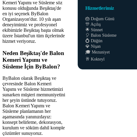
Kemeri Yapımı ve Süsleme söz
konusu olduğunda Beşiktaş'de
Hizmetlerimiz
en iyi seçenek ByBalon
🎂 Doğum Günü
Organizasyon'dur. 10 yılı aşan
🎊 Açılış
deneyimimiz ve profesyonel
🌟 Sünnet
ekibimizle Beşiktaş başta olmak
🎈 Balon Süsleme
üzere İstanbul'un tüm ilçelerinde
💍 Düğün
hizmet veriyoruz.
💎 Nişan
🎓 Mezuniyet
Neden Beşiktaş'de Balon
Kemeri Yapımı ve
🥂 Kokteyl
Süsleme İçin ByBalon?
ByBalon olarak Beşiktaş ve
çevresinde Balon Kemeri
Yapımı ve Süsleme hizmetimizi
sunarken müşteri memnuniyetini
her şeyin üstünde tutuyoruz.
Balon Kemeri Yapımı ve
Süsleme planlamanın her
aşamasında yanınızdayız:
konsept belirleme, dekorasyon,
kurulum ve söküm dahil komple
çözümler sunuyoruz.