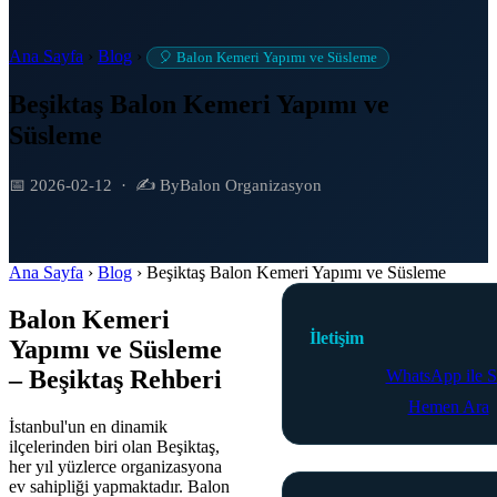
Ana Sayfa
›
Blog
›
🎈 Balon Kemeri Yapımı ve Süsleme
Beşiktaş Balon Kemeri Yapımı ve
Süsleme
📅 2026-02-12
·
✍️ ByBalon Organizasyon
Ana Sayfa
›
Blog
›
Beşiktaş Balon Kemeri Yapımı ve Süsleme
Balon Kemeri
İletişim
Yapımı ve Süsleme
– Beşiktaş Rehberi
WhatsApp ile S
Hemen Ara
İstanbul'un en dinamik
ilçelerinden biri olan Beşiktaş,
her yıl yüzlerce organizasyona
ev sahipliği yapmaktadır. Balon