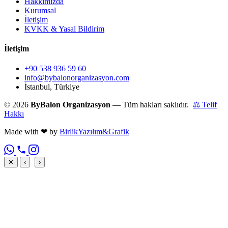
Hakkımızda
Kurumsal
İletişim
KVKK & Yasal Bildirim
İletişim
+90 538 936 59 60
info@bybalonorganizasyon.com
İstanbul, Türkiye
© 2026
ByBalon Organizasyon
— Tüm hakları saklıdır.
⚖ Telif
Hakkı
Made with
❤
by
BirlikYazılım&Grafik
✕
‹
›