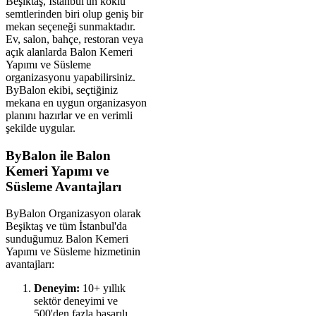
Beşiktaş, İstanbul'un köklü
semtlerinden biri olup geniş bir
mekan seçeneği sunmaktadır.
Ev, salon, bahçe, restoran veya
açık alanlarda Balon Kemeri
Yapımı ve Süsleme
organizasyonu yapabilirsiniz.
ByBalon ekibi, seçtiğiniz
mekana en uygun organizasyon
planını hazırlar ve en verimli
şekilde uygular.
ByBalon ile Balon
Kemeri Yapımı ve
Süsleme Avantajları
ByBalon Organizasyon olarak
Beşiktaş ve tüm İstanbul'da
sunduğumuz Balon Kemeri
Yapımı ve Süsleme hizmetinin
avantajları:
Deneyim:
10+ yıllık
sektör deneyimi ve
500'den fazla başarılı