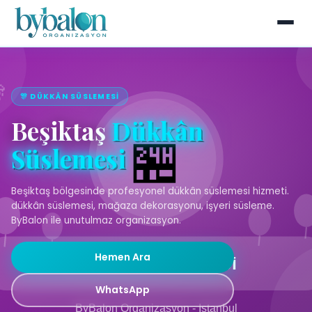
🎊 DÜKKÂN SÜSLEMESI
Beşiktaş
Dükkân
Süslemesi
Beşiktaş bölgesinde profesyonel dükkân süslemesi hizmeti.
dükkân süslemesi, mağaza dekorasyonu, işyeri süsleme.
ByBalon ile unutulmaz organizasyon.
Hemen Ara
WhatsApp