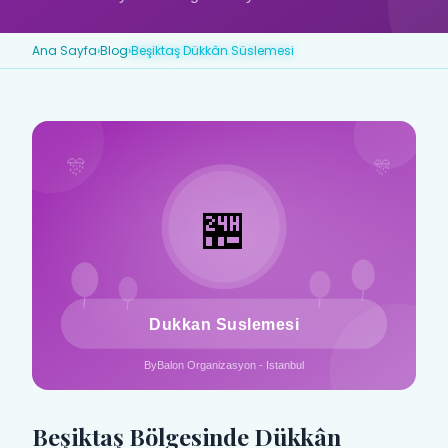
Ana Sayfa
›
Blog
›
Beşiktaş Dükkân Süslemesi
Beşiktaş Bölgesinde Dükkân