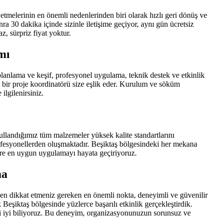
tmelerinin en önemli nedenlerinden biri olarak hızlı geri dönüş ve
nra 30 dakika içinde sizinle iletişime geçiyor, aynı gün ücretsiz
, sürpriz fiyat yoktur.
mı
anlama ve keşif, profesyonel uygulama, teknik destek ve etkinlik
bir proje koordinatörü size eşlik eder. Kurulum ve söküm
ilgilenirsiniz.
landığımız tüm malzemeler yüksek kalite standartlarını
rofesyonellerden oluşmaktadır. Beşiktaş bölgesindeki her mekana
öre en uygun uygulamayı hayata geçiriyoruz.
ma
en dikkat etmeniz gereken en önemli nokta, deneyimli ve güvenilir
eşiktaş bölgesinde yüzlerce başarılı etkinlik gerçekleştirdik.
ini iyi biliyoruz. Bu deneyim, organizasyonunuzun sorunsuz ve