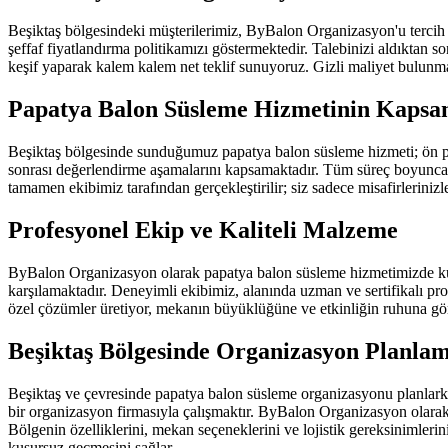
Beşiktaş bölgesindeki müşterilerimiz, ByBalon Organizasyon'u tercih e
şeffaf fiyatlandırma politikamızı göstermektedir. Talebinizi aldıktan so
keşif yaparak kalem kalem net teklif sunuyoruz. Gizli maliyet bulunmaz
Papatya Balon Süsleme Hizmetinin Kapsa
Beşiktaş bölgesinde sunduğumuz papatya balon süsleme hizmeti; ön pl
sonrası değerlendirme aşamalarını kapsamaktadır. Tüm süreç boyunca 
tamamen ekibimiz tarafından gerçekleştirilir; siz sadece misafirlerinizle 
Profesyonel Ekip ve Kaliteli Malzeme
ByBalon Organizasyon olarak papatya balon süsleme hizmetimizde kul
karşılamaktadır. Deneyimli ekibimiz, alanında uzman ve sertifikalı p
özel çözümler üretiyor, mekanın büyüklüğüne ve etkinliğin ruhuna g
Beşiktaş Bölgesinde Organizasyon Planla
Beşiktaş ve çevresinde papatya balon süsleme organizasyonu planlark
bir organizasyon firmasıyla çalışmaktır. ByBalon Organizasyon olarak B
Bölgenin özelliklerini, mekan seçeneklerini ve lojistik gereksinimler
kusursuz geçmesini sağlar.