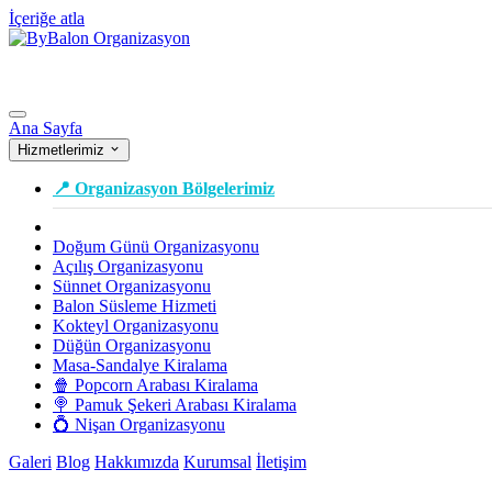
İçeriğe atla
Ana Sayfa
Hizmetlerimiz
📍 Organizasyon Bölgelerimiz
Doğum Günü Organizasyonu
Açılış Organizasyonu
Sünnet Organizasyonu
Balon Süsleme Hizmeti
Kokteyl Organizasyonu
Düğün Organizasyonu
Masa-Sandalye Kiralama
🍿 Popcorn Arabası Kiralama
🍭 Pamuk Şekeri Arabası Kiralama
💍 Nişan Organizasyonu
Galeri
Blog
Hakkımızda
Kurumsal
İletişim