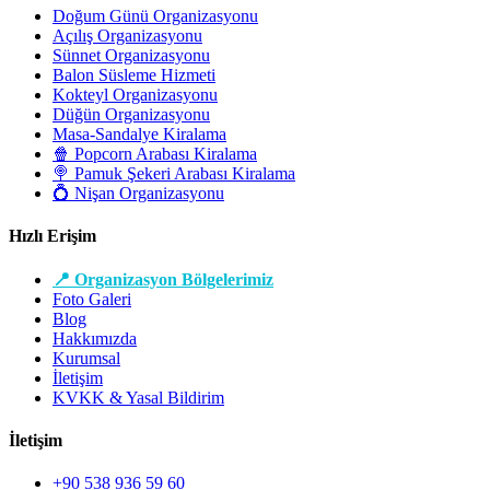
Doğum Günü Organizasyonu
Açılış Organizasyonu
Sünnet Organizasyonu
Balon Süsleme Hizmeti
Kokteyl Organizasyonu
Düğün Organizasyonu
Masa-Sandalye Kiralama
🍿 Popcorn Arabası Kiralama
🍭 Pamuk Şekeri Arabası Kiralama
💍 Nişan Organizasyonu
Hızlı Erişim
📍 Organizasyon Bölgelerimiz
Foto Galeri
Blog
Hakkımızda
Kurumsal
İletişim
KVKK & Yasal Bildirim
İletişim
+90 538 936 59 60