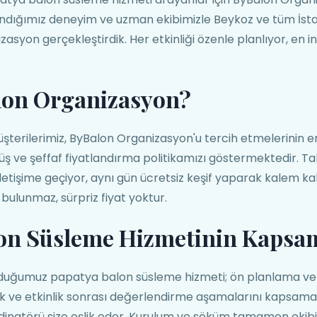
azandığımız deneyim ve uzman ekibimizle Beykoz ve tüm İst
zasyon gerçekleştirdik. Her etkinliği özenle planlıyor, en 
lon Organizasyon?
şterilerimiz, ByBalon Organizasyon'u tercih etmelerinin 
önüş ve şeffaf fiyatlandırma politikamızı göstermektedir. Ta
 iletişime geçiyor, aynı gün ücretsiz keşif yaparak kalem ka
 bulunmaz, sürpriz fiyat yoktur.
on Süsleme Hizmetinin Kapsa
duğumuz papatya balon süsleme hizmeti; ön planlama ve 
k ve etkinlik sonrası değerlendirme aşamalarını kapsama
dinatörü size eşlik eder. Kurulum ve söküm tamamen ekib