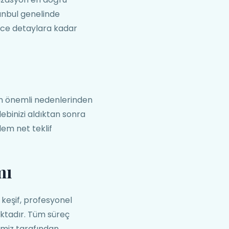
anbul genelinde
ince detaylara kadar
en önemli nedenlerinden
lebinizi aldıktan sonra
lem net teklif
mı
keşif, profesyonel
ktadır. Tüm süreç
imiz tarafından