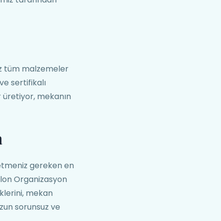
ız tüm malzemeler
e sertifikalı
 üretiyor, mekanın
a
etmeniz gereken en
Balon Organizasyon
iklerini, mekan
nuzun sorunsuz ve