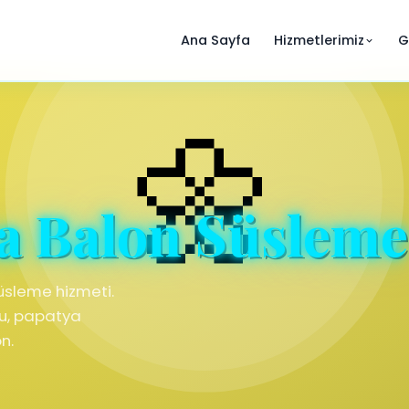
Ana Sayfa
Hizmetlerimiz
G
a Balon Süsleme
üsleme hizmeti.
u, papatya
n.