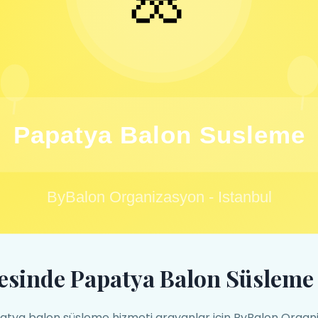
esinde Papatya Balon Süsleme
tya balon süsleme hizmeti arayanlar için ByBalon Organ