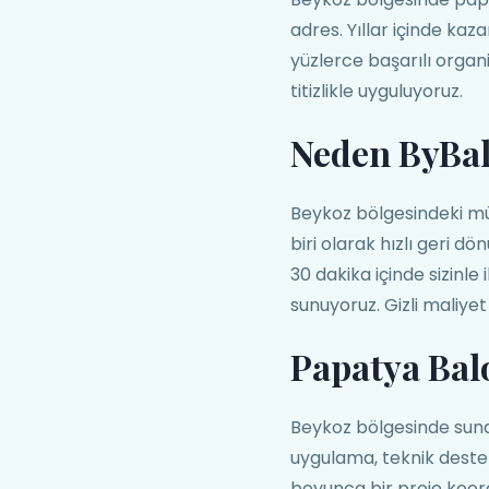
adres. Yıllar içinde k
yüzlerce başarılı organi
titizlikle uyguluyoruz.
Neden ByBa
Beykoz bölgesindeki mü
biri olarak hızlı geri d
30 dakika içinde sizinle
sunuyoruz. Gizli maliyet
Papatya Bal
Beykoz bölgesinde sun
uygulama, teknik deste
boyunca bir proje koor