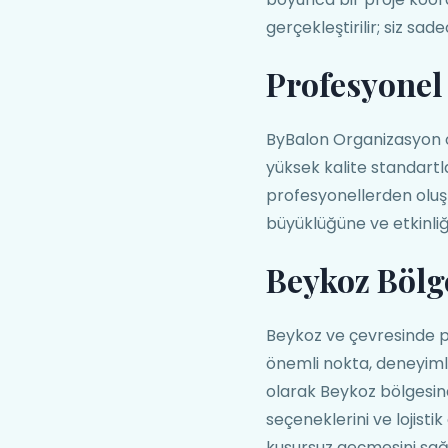
gerçekleştirilir; siz sadec
Profesyonel 
ByBalon Organizasyon 
yüksek kalite standartl
profesyonellerden oluş
büyüklüğüne ve etkinli
Beykoz Bölg
Beykoz ve çevresinde 
önemli nokta, deneyimli
olarak Beykoz bölgesinde
seçeneklerini ve lojisti
kusursuz geçmesini sağ