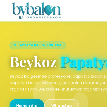
🎊 PAPATYA BALON SÜSLEME
Beykoz
Papaty
Beykoz bölgesinde profesyonel papatya balon s
papatya balon süsleme, çiçek balon dekorasyon
organizasyon. ByBalon ile unutulmaz organizasyo
Hemen Ara
WhatsApp