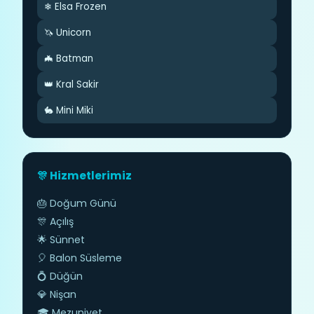
❄ Elsa Frozen
🦄 Unicorn
🦇 Batman
👑 Kral Sakir
🐇 Mini Miki
🎊 Hizmetlerimiz
🎂 Doğum Günü
🎊 Açılış
🌟 Sünnet
🎈 Balon Süsleme
💍 Düğün
💎 Nişan
🎓 Mezuniyet