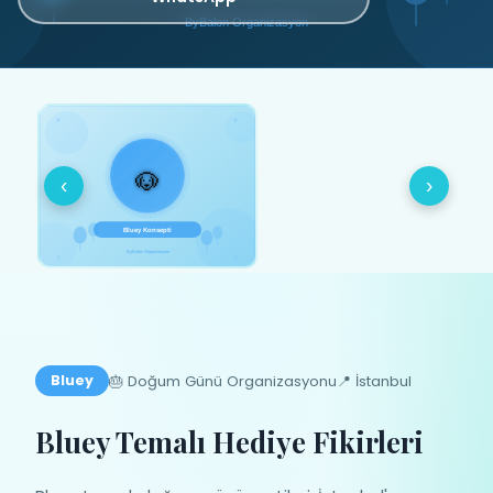
‹
›
🎂 Doğum Günü Organizasyonu
📍 İstanbul
Bluey
Bluey Temalı Hediye Fikirleri