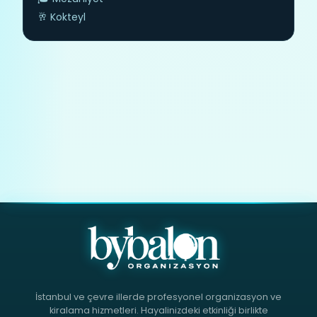
🥂 Kokteyl
İstanbul ve çevre illerde profesyonel organizasyon ve
kiralama hizmetleri. Hayalinizdeki etkinliği birlikte