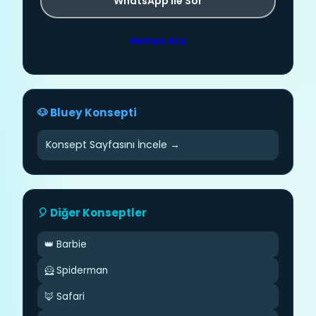
WhatsApp ile Sor
Hemen Ara
🐶 Bluey Konsepti
Konsept Sayfasını İncele →
🎈 Diğer Konseptler
👑 Barbie
🦸 Spiderman
🦊 Safari