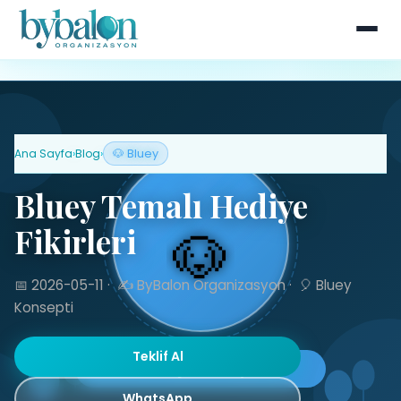
Ana Sayfa
›
Blog
›
🐶 Bluey
Bluey Temalı Hediye
Fikirleri
📅 2026-05-11
·
✍️ ByBalon Organizasyon
·
🎈 Bluey
Konsepti
Teklif Al
WhatsApp