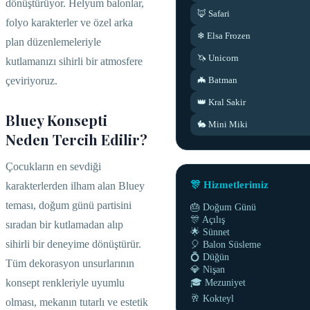
dönüştürüyor. Helyum balonlar,
🦊 Safari
folyo karakterler ve özel arka
❄ Elsa Frozen
plan düzenlemeleriyle
🦄 Unicorn
kutlamanızı sihirli bir atmosfere
çeviriyoruz.
🦇 Batman
👑 Kral Sakir
Bluey Konsepti
🐇 Mini Miki
Neden Tercih Edilir?
Çocukların en sevdiği
🎊 Hizmetlerimiz
karakterlerden ilham alan Bluey
teması, doğum günü partisini
🎂 Doğum Günü
🎊 Açılış
sıradan bir kutlamadan alıp
🌟 Sünnet
sihirli bir deneyime dönüştürür.
🎈 Balon Süsleme
💍 Düğün
Tüm dekorasyon unsurlarının
💎 Nişan
konsept renkleriyle uyumlu
🎓 Mezuniyet
🥂 Kokteyl
olması, mekanın tutarlı ve estetik