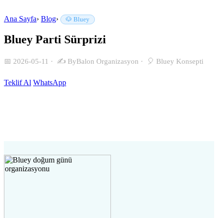
Ana Sayfa
›
Blog
›
🐶 Bluey
Bluey Parti Sürprizi
📅 2026-05-11
·
✍️ ByBalon Organizasyon
·
🎈 Bluey Konsepti
Teklif Al
WhatsApp