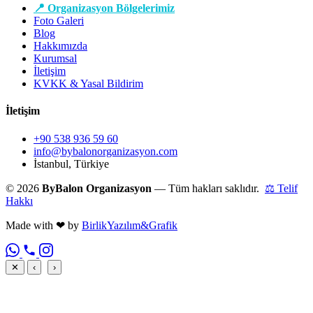
📍 Organizasyon Bölgelerimiz
Foto Galeri
Blog
Hakkımızda
Kurumsal
İletişim
KVKK & Yasal Bildirim
İletişim
+90 538 936 59 60
info@bybalonorganizasyon.com
İstanbul, Türkiye
© 2026
ByBalon Organizasyon
— Tüm hakları saklıdır.
⚖ Telif
Hakkı
Made with
❤
by
BirlikYazılım&Grafik
✕
‹
›