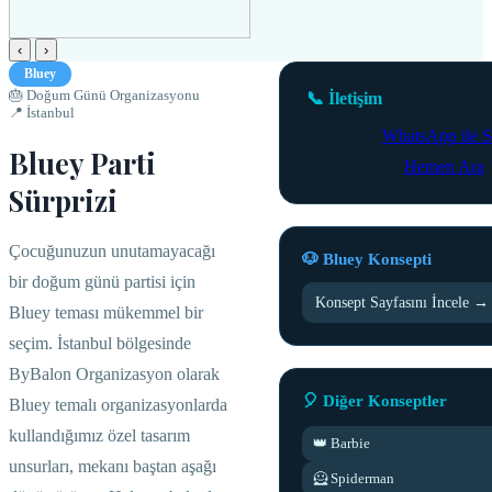
‹
›
Bluey
🎂 Doğum Günü Organizasyonu
📞 İletişim
📍 İstanbul
WhatsApp ile S
Bluey Parti
Hemen Ara
Sürprizi
Çocuğunuzun unutamayacağı
🐶 Bluey Konsepti
bir doğum günü partisi için
Konsept Sayfasını İncele →
Bluey teması mükemmel bir
seçim. İstanbul bölgesinde
ByBalon Organizasyon olarak
🎈 Diğer Konseptler
Bluey temalı organizasyonlarda
kullandığımız özel tasarım
👑 Barbie
unsurları, mekanı baştan aşağı
🦸 Spiderman