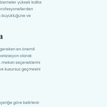
lzemeler yüksek kalite
 profesyonellerden
n büyüklüğüne ve
a
 gereken en önemli
rganizasyon olarak
ni, mekan seçeneklerini
z ve kusursuz geçmesini
çeriğe göre belirlenir.