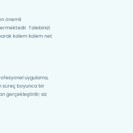
en önemli
termektedir. Talebinizi
 yaparak kalem kalem net
profesyonel uygulama,
m süreç boyunca bir
gerçekleştirilir; siz