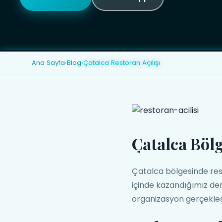
Ana Sayfa
›
Blog
›
Çatalca Restoran Açılışı
Çatalca Bölg
Çatalca bölgesinde rest
içinde kazandığımız de
organizasyon gerçekleşti