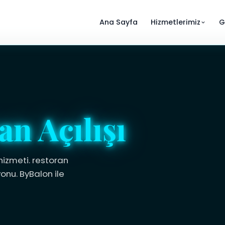
Ana Sayfa
Hizmetlerimiz
G
an Açılışı
hizmeti. restoran
yonu. ByBalon ile