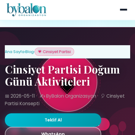
Ana Sayfa
›
Blog
›
💗 Cinsiyet Partisi
Cinsiyet Partisi Doğum
Günü Aktiviteleri
📅 2026-05-11
·
✍️ ByBalon Organizasyon
·
🎈 Cinsiyet
Partisi Konsepti
Teklif Al
WhatsApp