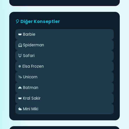
🎈 Diğer Konseptler
👑 Barbie
🦸 Spiderman
🦊 Safari
❄ Elsa Frozen
🦄 Unicorn
🦇 Batman
👑 Kral Sakir
🐇 Mini Miki