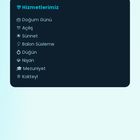
🎊 Hizmetlerimiz
🎂 Doğum Günü
🎊 Açılış
🌟 Sünnet
🎈 Balon Süsleme
💍 Düğün
💎 Nişan
🎓 Mezuniyet
🥂 Kokteyl