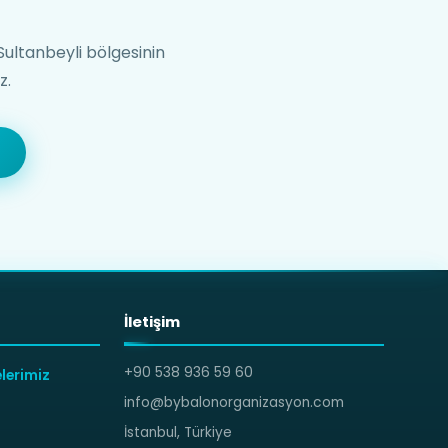
Sultanbeyli bölgesinin
z.
İletişim
+90 538 936 59 60
lerimiz
info@bybalonorganizasyon.com
İstanbul, Türkiye