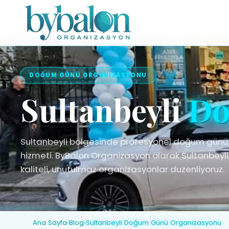
DOĞUM GÜNÜ ORGANIZASYONU
Sultanbeyli
Do
Sultanbeyli bölgesinde profesyonel doğum günü
hizmeti. ByBalon Organizasyon olarak Sultanbeyl
kaliteli, unutulmaz organizasyonlar duzenliyoruz.
Ana Sayfa
›
Blog
›
Sultanbeyli Doğum Günü Organizasyonu