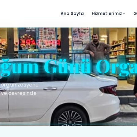
Ana Sayfa
Hizmetlerimiz
G
ğum Günü Orga
 organizasyonu
i ve cevresinde