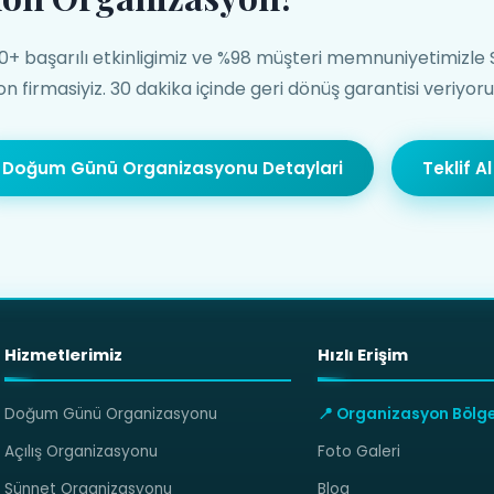
500+ başarılı etkinligimiz ve %98 müşteri memnuniyetimizle 
n firmasiyiz. 30 dakika içinde geri dönüş garantisi veriyoru
Doğum Günü Organizasyonu Detaylari
Teklif Al
Hizmetlerimiz
Hızlı Erişim
Doğum Günü Organizasyonu
📍 Organizasyon Bölge
Açılış Organizasyonu
Foto Galeri
Sünnet Organizasyonu
Blog