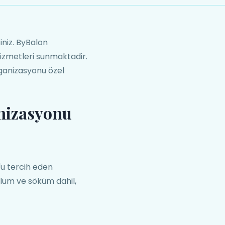
niz. ByBalon
izmetleri sunmaktadir.
rganizasyonu özel
nizasyonu
u tercih eden
ulum ve söküm dahil,