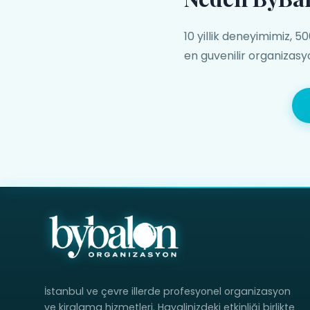
10 yillik deneyimimiz, 
en guvenilir organizasyo
İstanbul ve çevre illerde profesyonel organizasyon
ve kiralama hizmetleri. Hayalinizdeki etkinliği birlikte