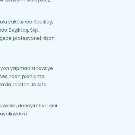
dolu yakasında Kadıköy,
a Beşiktaş, Şişli,
ilçede profesyonel nişan
asyon yapmanızı tavsiye
öncesinden planlama
 da telefon ile bize
enilir, deneyimli ve işini
ayalinizdeki