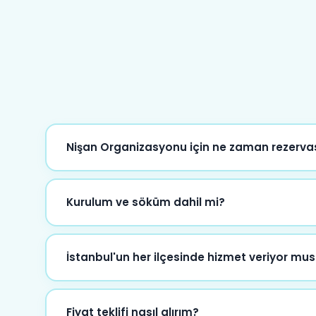
Nişan Organizasyonu için ne zaman rezerv
En az 5-7 gün öncesinden rezervasyon yapmanızı ön
de elimizden geleni yapıyoruz.
Kurulum ve söküm dahil mi?
Evet, tüm paketlerimizde kurulum ve söküm hizmeti d
İstanbul'un her ilçesinde hizmet veriyor mu
Evet, İstanbul'un tüm ilçelerinde hizmet veriyor
Fiyat teklifi nasıl alırım?