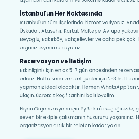
İstanbul'un Her Noktasında
İstanbul'un tüm ilçelerinde hizmet veriyoruz. Ana
Üsküdar, Ataşehir, Kartal, Maltepe; Avrupa yakasınd
Beyoğlu, Bakırköy, Bahçelievler ve daha pek çok 
organizasyonu sunuyoruz.
Rezervasyon ve İletişim
Etkinliğiniz için en az 5-7 gün öncesinden rezerv
ederiz. Hafta sonu ve özel günler için 2-3 hafta 
yapmanız ideal olacaktır. Hemen WhatsApp'tan ya
ulaşın, ücretsiz keşif tarihini belirleyelim.
Nişan Organizasyonu için ByBalon'u seçtiğinizde; güv
seven bir ekiple çalışmanın huzurunu yaşarsınız. H
organizasyon artık bir telefon kadar yakın.