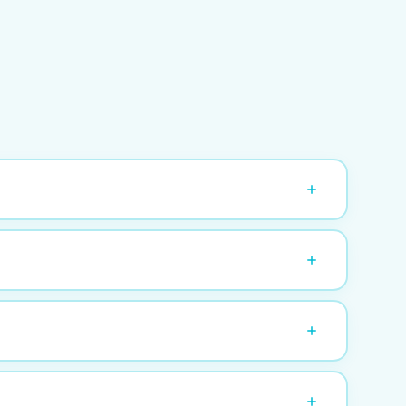
anlamanız idealdir. Son dakika talepleriniz için
r şeyi toplar.
fesyonel organizasyon sunuyoruz.