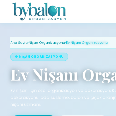
Ana Sayfa
›
Nişan Organizasyonu
›
Ev Nişanı Organizasyonu
💎 NIŞAN ORGANIZASYONU
Ev Nişanı Org
Ev nişanı için özel organizasyon ve dekorasyon.
dekorasyonu, oda süsleme, balon ve çiçek aranjm
nişanı uzmanı.