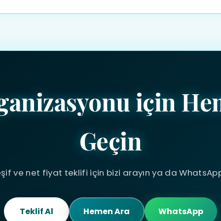
bize ulaşabilirsiniz. Etkinliğinizin detaylarını paylaşmanız duru
ganizasyonu için He
Geçin
şif ve net fiyat teklifi için bizi arayın ya da WhatsAp
Teklif Al
Hemen Ara
WhatsApp