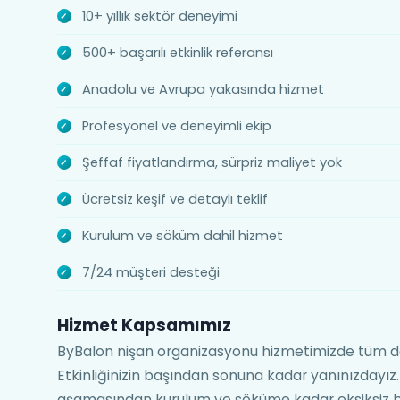
10+ yıllık sektör deneyimi
500+ başarılı etkinlik referansı
Anadolu ve Avrupa yakasında hizmet
Profesyonel ve deneyimli ekip
Şeffaf fiyatlandırma, sürpriz maliyet yok
Ücretsiz keşif ve detaylı teklif
Kurulum ve söküm dahil hizmet
7/24 müşteri desteği
Hizmet Kapsamımız
ByBalon nişan organizasyonu hizmetimizde tüm d
Etkinliğinizin başından sonuna kadar yanınızdayız
aşamasından kurulum ve söküme kadar eksiksiz b