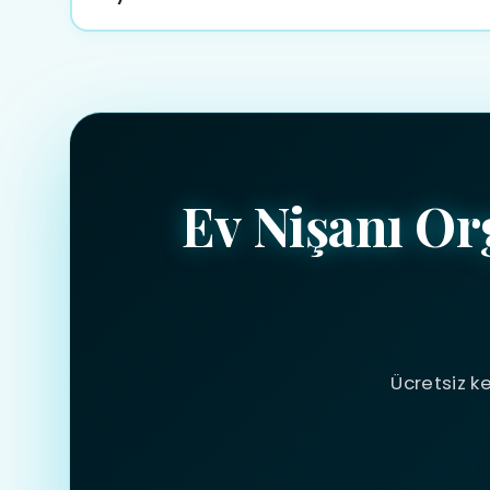
WhatsApp, telefon veya iletişim formu aracılığıyla 
Ücretsiz keşif hizmeti de sunuyoruz.
Ev Nişanı Or
Ücretsiz ke