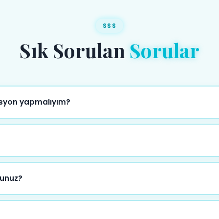
SSS
Sık Sorulan
Sorular
asyon yapmalıyım?
eririz. Hafta sonu ve özel günler için 2-3 hafta öncesinden pl
ahildir. Ekibimiz belirlenen saatte gelir ve etkinlik sonrası he
sunuz?
uz. Anadolu ve Avrupa yakasında, şehir içi tüm noktalarda pro