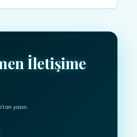
munda kısa sürede net bir teklif hazırlıyoruz.
men İletişime
p'tan yazın.