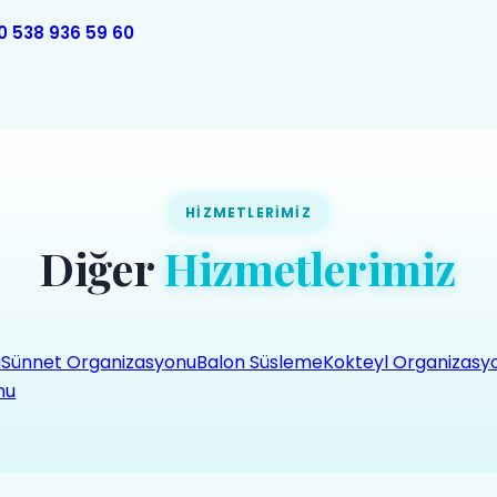
0 538 936 59 60
HIZMETLERIMIZ
Diğer
Hizmetlerimiz
u
Sünnet Organizasyonu
Balon Süsleme
Kokteyl Organizasy
nu