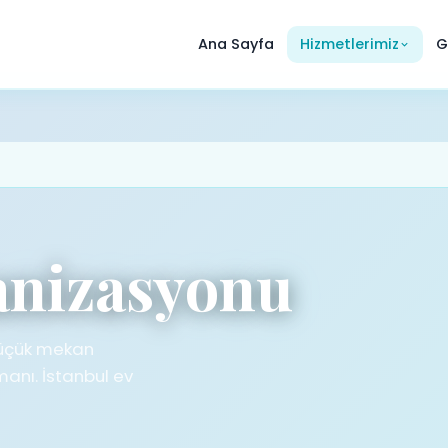
Ana Sayfa
Hizmetlerimiz
G
anizasyonu
 Küçük mekan
anı. İstanbul ev