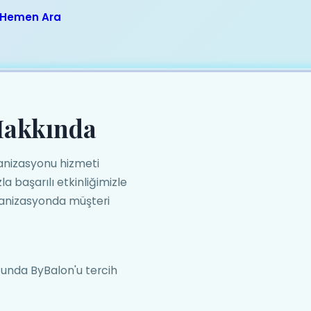
Hemen Ara
Hakkında
anizasyonu hizmeti
a başarılı etkinliğimizle
rganizasyonda müşteri
ğunda ByBalon'u tercih