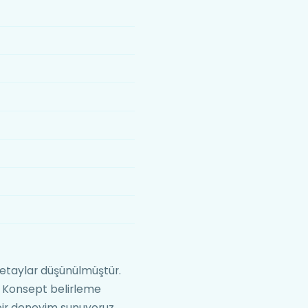
etaylar düşünülmüştür.
. Konsept belirleme
ir deneyim sunuyoruz.