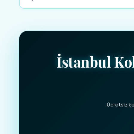
WhatsApp, telefon veya iletişim formu aracılığıyla 
Ücretsiz keşif hizmeti de sunuyoruz.
İstanbul K
Ücretsiz ke