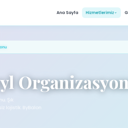
Ana Sayfa
Hizmetlerimiz
G
yonu
eyl Organizasyo
u. Şık
z lojistik. ByBalon