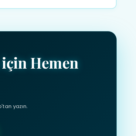
munda kısa sürede net bir teklif hazırlıyoruz.
 için Hemen
p'tan yazın.