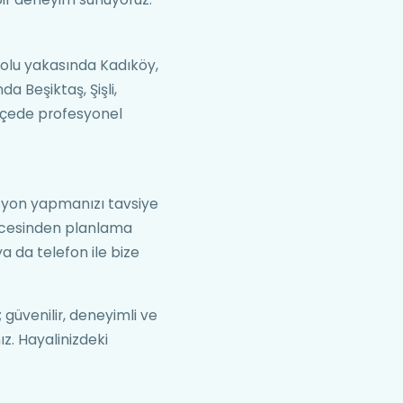
dolu yakasında Kadıköy,
a Beşiktaş, Şişli,
ilçede profesyonel
asyon yapmanızı tavsiye
öncesinden planlama
 da telefon ile bize
 güvenilir, deneyimli ve
ız. Hayalinizdeki