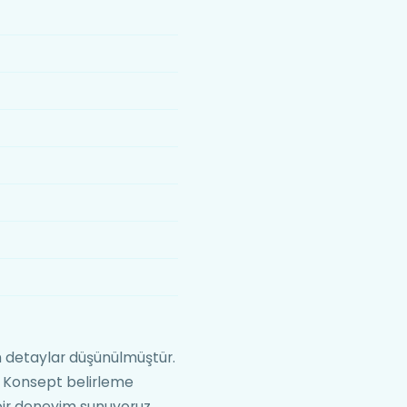
 detaylar düşünülmüştür.
. Konsept belirleme
ir deneyim sunuyoruz.