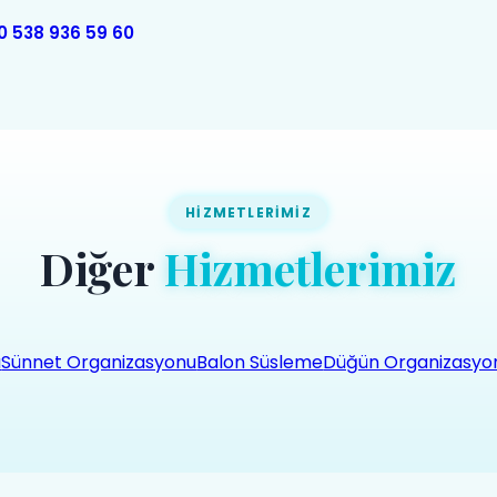
0 538 936 59 60
HIZMETLERIMIZ
Diğer
Hizmetlerimiz
u
Sünnet Organizasyonu
Balon Süsleme
Düğün Organizasyo