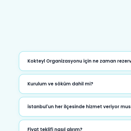
Kokteyl Organizasyonu için ne zaman reze
En az 5-7 gün öncesinden rezervasyon yapmanızı ön
de elimizden geleni yapıyoruz.
Kurulum ve söküm dahil mi?
Evet, tüm paketlerimizde kurulum ve söküm hizmeti d
İstanbul'un her ilçesinde hizmet veriyor mu
Evet, İstanbul'un tüm ilçelerinde hizmet veriyor
Fiyat teklifi nasıl alırım?