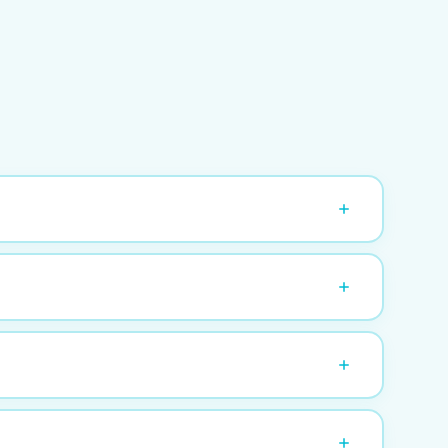
anlamanız idealdir. Son dakika talepleriniz için
r şeyi toplar.
fesyonel organizasyon sunuyoruz.