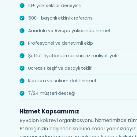
10+ yıllık sektör deneyimi
500+ başarılı etkinlik referansı
Anadolu ve Avrupa yakasında hizmet
Profesyonel ve deneyimli ekip
Şeffaf fiyatlandırma, sürpriz maliyet yok
Ücretsiz keşif ve detaylı teklif
Kurulum ve söküm dahil hizmet
7/24 müşteri desteği
Hizmet Kapsamımız
ByBalon kokteyl organizasyonu hizmetimizde tüm
Etkinliğinizin başından sonuna kadar yanınızdayız
aşamasından kurulum ve söküme kadar eksiksiz b