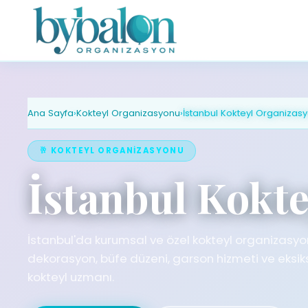
Ana Sayfa
›
Kokteyl Organizasyonu
›
İstanbul Kokteyl Organizas
🥂 KOKTEYL ORGANIZASYONU
İstanbul Kokt
İstanbul'da kurumsal ve özel kokteyl organizasyon
dekorasyon, büfe düzeni, garson hizmeti ve eksiksi
kokteyl uzmanı.