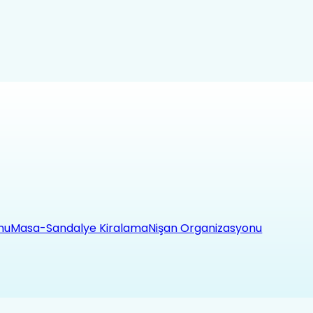
nu
Masa-Sandalye Kiralama
Nişan Organizasyonu