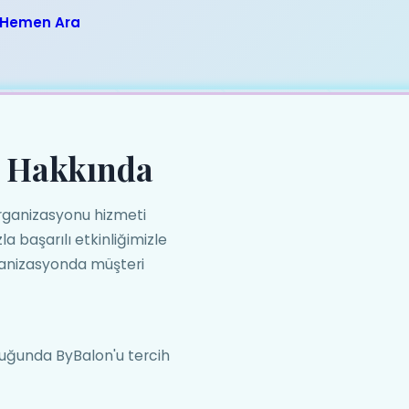
Hemen Ara
u Hakkında
organizasyonu hizmeti
a başarılı etkinliğimizle
rganizasyonda müşteri
duğunda ByBalon'u tercih