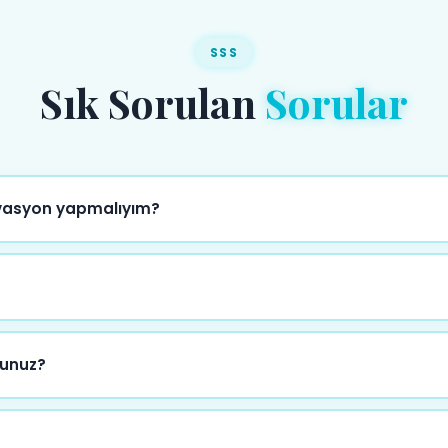
SSS
Sık Sorulan
Sorular
rvasyon yapmalıyım?
eririz. Hafta sonu ve özel günler için 2-3 hafta öncesinden pl
ahildir. Ekibimiz belirlenen saatte gelir ve etkinlik sonrası he
sunuz?
uz. Anadolu ve Avrupa yakasında, şehir içi tüm noktalarda pro