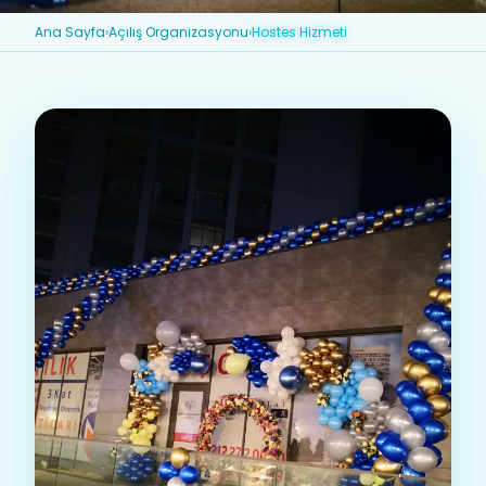
Ana Sayfa
›
Açılış Organizasyonu
›
Hostes Hizmeti