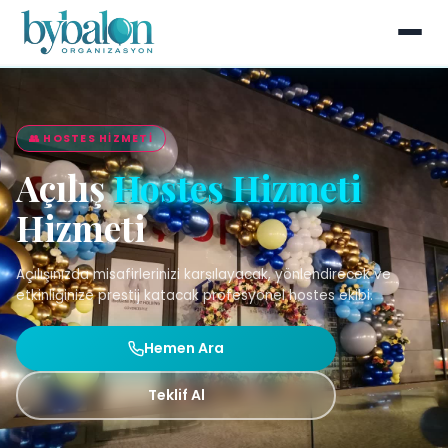
👥 HOSTES HIZMETI
Açılış
Hostes Hizmeti
Hizmeti
Açılışınızda misafirlerinizi karşılayacak, yönlendirecek ve
etkinliğinize prestij katacak profesyonel hostes ekibi.
Hemen Ara
Teklif Al