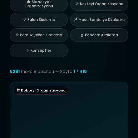
🎓 Mezuniyet
🥂 Kokteyl Organizasyonu
Organizasyonu
🎈 Balon Süsleme
🪑 Masa Sandalye Kiralama
🍭 Pamuk Şekeri Kiralama
🍿 Popcorn Kiralama
✨ Konseptler
8291
makale bulundu — Sayfa
1
/
415
🥂 Kokteyl Organizasyonu