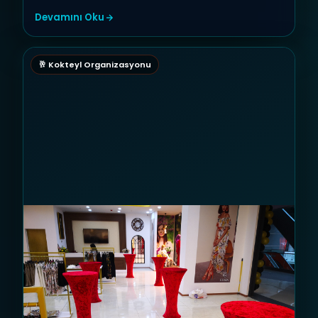
Devamını Oku
🥂 Kokteyl Organizasyonu