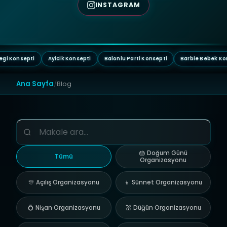
INSTAGRAM
Konseptler
Ayicik Konsepti
Balonlu Parti Konsepti
Barbie Bebek Konsepti
Batm
Ana Sayfa
/
Blog
🎂 Doğum Günü
Tümü
Organizasyonu
🎊 Açılış Organizasyonu
👦 Sünnet Organizasyonu
💍 Nişan Organizasyonu
💒 Düğün Organizasyonu