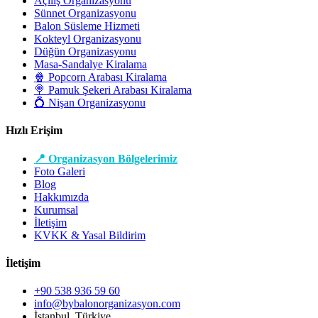
Açılış Organizasyonu
Sünnet Organizasyonu
Balon Süsleme Hizmeti
Kokteyl Organizasyonu
Düğün Organizasyonu
Masa-Sandalye Kiralama
🍿 Popcorn Arabası Kiralama
🍭 Pamuk Şekeri Arabası Kiralama
💍 Nişan Organizasyonu
Hızlı Erişim
📍 Organizasyon Bölgelerimiz
Foto Galeri
Blog
Hakkımızda
Kurumsal
İletişim
KVKK & Yasal Bildirim
İletişim
+90 538 936 59 60
info@bybalonorganizasyon.com
İstanbul, Türkiye