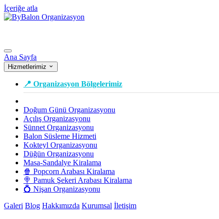
İçeriğe atla
Ana Sayfa
Hizmetlerimiz
📍 Organizasyon Bölgelerimiz
Doğum Günü Organizasyonu
Açılış Organizasyonu
Sünnet Organizasyonu
Balon Süsleme Hizmeti
Kokteyl Organizasyonu
Düğün Organizasyonu
Masa-Sandalye Kiralama
🍿 Popcorn Arabası Kiralama
🍭 Pamuk Şekeri Arabası Kiralama
💍 Nişan Organizasyonu
Galeri
Blog
Hakkımızda
Kurumsal
İletişim