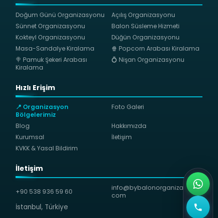
Doğum Günü Organizasyonu
Açılış Organizasyonu
Sünnet Organizasyonu
Balon Süsleme Hizmeti
Kokteyl Organizasyonu
Düğün Organizasyonu
Masa-Sandalye Kiralama
🍿 Popcorn Arabası Kiralama
🍭 Pamuk Şekeri Arabası
💍 Nişan Organizasyonu
Kiralama
Hızlı Erişim
📍 Organizasyon
Foto Galeri
Bölgelerimiz
Blog
Hakkımızda
Kurumsal
İletişim
KVKK & Yasal Bildirim
İletişim
info@bybalonorganizasyon.
+90 538 936 59 60
com
İstanbul, Türkiye