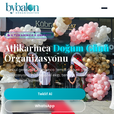
🎠 ATLIKARINCA KONSEPTI
Atlikarinca
Doğum Günü
Organizasyonu
İstanbul genelinde Atlikarinca temali doğum günü
organizasyonu. Profesyonel ekip, tematik süsleme ve tam
organizasyon hizmeti.
Teklif Al
WhatsApp