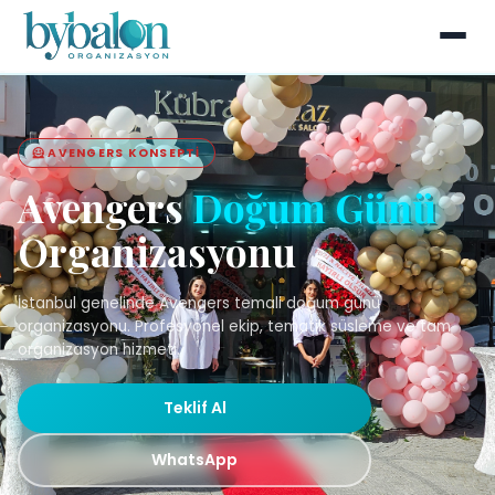
🦸 AVENGERS KONSEPTI
Avengers
Doğum Günü
Organizasyonu
İstanbul genelinde Avengers temali doğum günü
organizasyonu. Profesyonel ekip, tematik süsleme ve tam
organizasyon hizmeti.
Teklif Al
WhatsApp