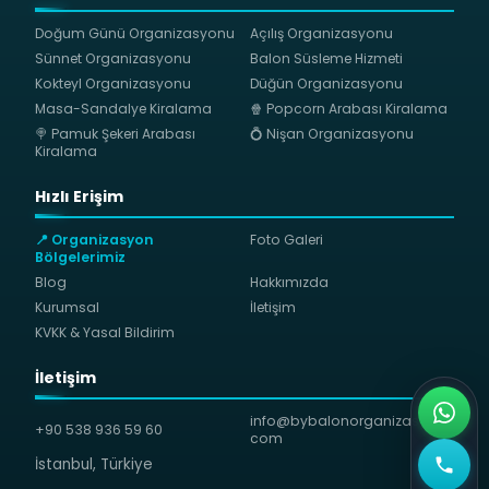
Doğum Günü Organizasyonu
Açılış Organizasyonu
Sünnet Organizasyonu
Balon Süsleme Hizmeti
Kokteyl Organizasyonu
Düğün Organizasyonu
Masa-Sandalye Kiralama
🍿 Popcorn Arabası Kiralama
🍭 Pamuk Şekeri Arabası
💍 Nişan Organizasyonu
Kiralama
Hızlı Erişim
📍 Organizasyon
Foto Galeri
Bölgelerimiz
Blog
Hakkımızda
Kurumsal
İletişim
KVKK & Yasal Bildirim
İletişim
info@bybalonorganizasyon.
+90 538 936 59 60
com
İstanbul, Türkiye