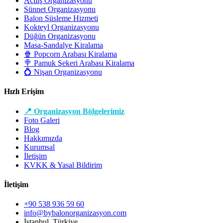
Açılış Organizasyonu
Sünnet Organizasyonu
Balon Süsleme Hizmeti
Kokteyl Organizasyonu
Düğün Organizasyonu
Masa-Sandalye Kiralama
🍿 Popcorn Arabası Kiralama
🍭 Pamuk Şekeri Arabası Kiralama
💍 Nişan Organizasyonu
Hızlı Erişim
📍 Organizasyon Bölgelerimiz
Foto Galeri
Blog
Hakkımızda
Kurumsal
İletişim
KVKK & Yasal Bildirim
İletişim
+90 538 936 59 60
info@bybalonorganizasyon.com
İstanbul, Türkiye