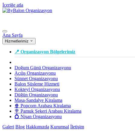
İçeriğe atla
Ana Sayfa
Hizmetlerimiz
📍 Organizasyon Bölgelerimiz
Doğum Günü Organizasyonu
Açılış Organizasyonu
Sünnet Organizasyonu
Balon Süsleme Hizmeti
Kokteyl Organizasyonu
Düğün Organizasyonu
Masa-Sandalye Kiralama
🍿 Popcorn Arabası Kiralama
🍭 Pamuk Şekeri Arabası Kiralama
💍 Nişan Organizasyonu
Galeri
Blog
Hakkımızda
Kurumsal
İletişim