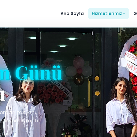
Ana Sayfa
Hizmetlerimiz
G
m Günü
u
organizasyonu.
zasyon hizmeti.