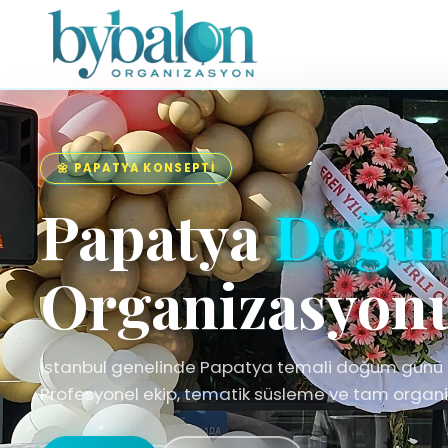
🌼 PAPATYA KONSEPTI
Papatya
Doğu
Organizasyon
İstanbul genelinde Papatya temali doğum günü 
Profesyonel ekip, tematik süsleme ve tam organi