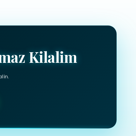
maz Kilalim
lin.