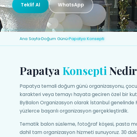
Teklif Al
WhatsApp
Ana Sayfa
›
Doğum Günü
›
Papatya Konsepti
Papatya
Konsepti
Nedir
Papatya temali doğum günü organizasyonu, çocu
karakteri veya temayı hayata geciren özel bir ku
ByBalon Organizasyon olarak İstanbul genelinde
yüzlerce başarılı organizasyon gerçekleştirdik.
Tematik balon süsleme, fotoğraf köşesi, pasta ma
dahil tam organizasyon hizmeti sunuyoruz. 30 daki