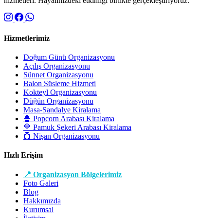
hizmetleri. Hayalinizdeki etkinliği birlikte gerçekleştiriyoruz.
Hizmetlerimiz
Doğum Günü Organizasyonu
Açılış Organizasyonu
Sünnet Organizasyonu
Balon Süsleme Hizmeti
Kokteyl Organizasyonu
Düğün Organizasyonu
Masa-Sandalye Kiralama
🍿 Popcorn Arabası Kiralama
🍭 Pamuk Şekeri Arabası Kiralama
💍 Nişan Organizasyonu
Hızlı Erişim
📍 Organizasyon Bölgelerimiz
Foto Galeri
Blog
Hakkımızda
Kurumsal