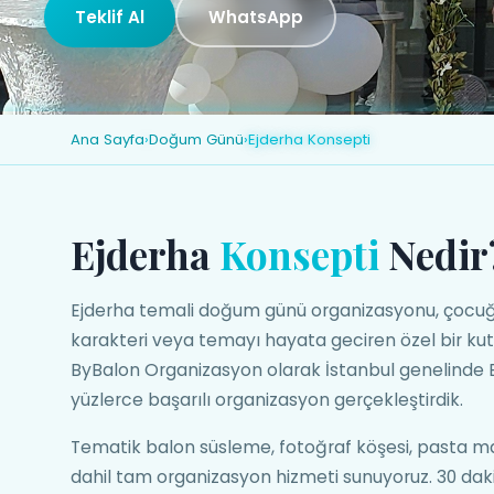
Teklif Al
WhatsApp
Ana Sayfa
›
Doğum Günü
›
Ejderha Konsepti
Ejderha
Konsepti
Nedir
Ejderha temali doğum günü organizasyonu, çocuğ
karakteri veya temayı hayata geciren özel bir ku
ByBalon Organizasyon olarak İstanbul genelinde
yüzlerce başarılı organizasyon gerçekleştirdik.
Tematik balon süsleme, fotoğraf köşesi, pasta ma
dahil tam organizasyon hizmeti sunuyoruz. 30 daki