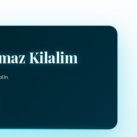
maz Kilalim
lin.