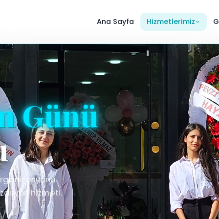
Ana Sayfa
Hizmetlerimiz
G
m Günü
u
organizasyonu.
zasyon hizmeti.