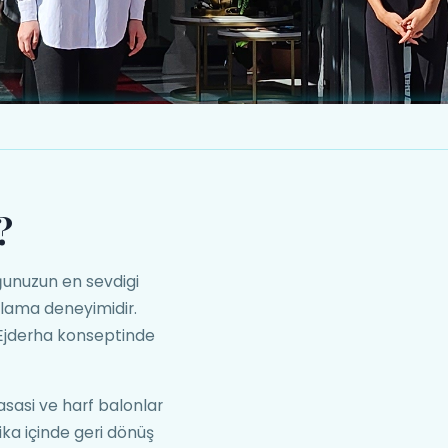
?
unuzun en sevdigi
tlama deneyimidir.
 Ejderha konseptinde
sasi ve harf balonlar
ka içinde geri dönüş