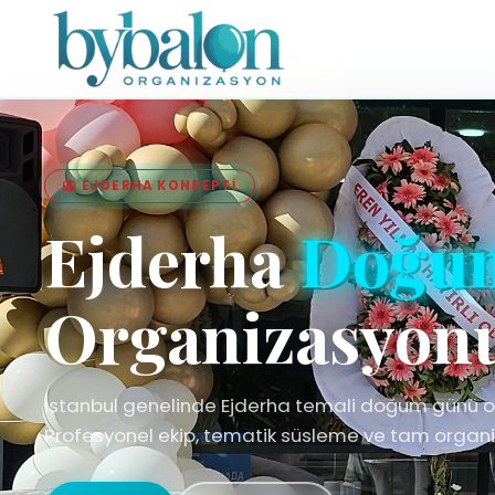
🦁 EJDERHA KONSEPTI
Ejderha
Doğu
Organizasyon
İstanbul genelinde Ejderha temali doğum günü 
Profesyonel ekip, tematik süsleme ve tam organi