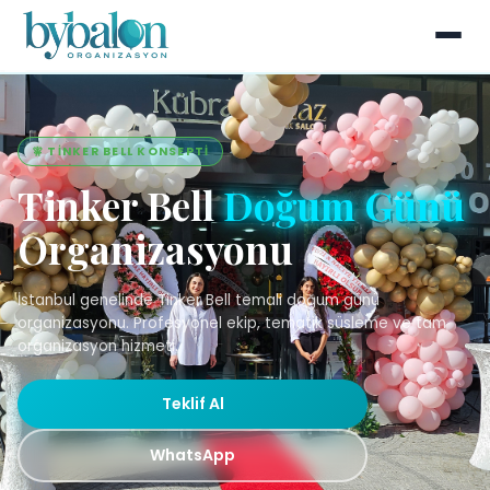
🧚 TINKER BELL KONSEPTI
Tinker Bell
Doğum Günü
Organizasyonu
İstanbul genelinde Tinker Bell temali doğum günü
organizasyonu. Profesyonel ekip, tematik süsleme ve tam
organizasyon hizmeti.
Teklif Al
WhatsApp