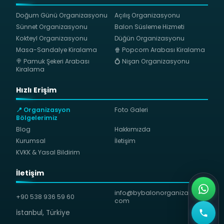
Doğum Günü Organizasyonu
Açılış Organizasyonu
Sünnet Organizasyonu
Balon Süsleme Hizmeti
Kokteyl Organizasyonu
Düğün Organizasyonu
Masa-Sandalye Kiralama
🍿 Popcorn Arabası Kiralama
🍭 Pamuk Şekeri Arabası
💍 Nişan Organizasyonu
Kiralama
Hızlı Erişim
📍 Organizasyon
Foto Galeri
Bölgelerimiz
Blog
Hakkımızda
Kurumsal
İletişim
KVKK & Yasal Bildirim
İletişim
info@bybalonorganizasyon.
+90 538 936 59 60
com
İstanbul, Türkiye