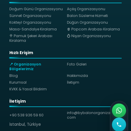
Doğum Günü Organizasyonu
Açılış Organizasyonu
Sünnet Organizasyonu
Balon Süsleme Hizmeti
Kokteyl Organizasyonu
Düğün Organizasyonu
Masa-Sandalye Kiralama
🍿 Popcorn Arabası Kiralama
🍭 Pamuk Şekeri Arabası
💍 Nişan Organizasyonu
Kiralama
Hızlı Erişim
📍 Organizasyon
Foto Galeri
Bölgelerimiz
Blog
Hakkımızda
Kurumsal
İletişim
KVKK & Yasal Bildirim
İletişim
info@bybalonorganizasyon.
+90 538 936 59 60
com
İstanbul, Türkiye