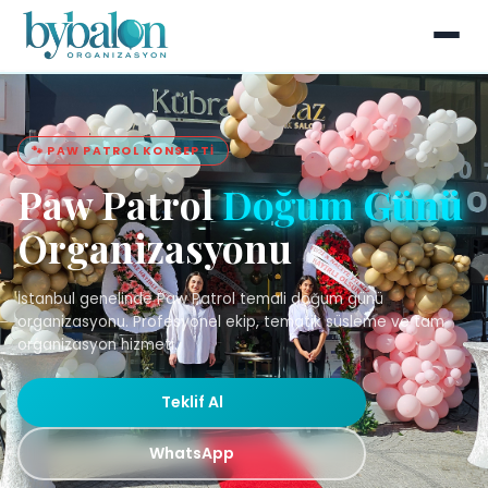
🐾 PAW PATROL KONSEPTI
Paw Patrol
Doğum Günü
Organizasyonu
İstanbul genelinde Paw Patrol temali doğum günü
organizasyonu. Profesyonel ekip, tematik süsleme ve tam
organizasyon hizmeti.
Teklif Al
WhatsApp