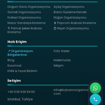
Doğum Günü Organizasyonu
Açılış Organizasyonu
Sünnet Organizasyonu
Balon Süsleme Hizmeti
Kokteyl Organizasyonu
Düğün Organizasyonu
Masa-Sandalye Kiralama
🍿 Popcorn Arabası Kiralama
🍭 Pamuk Şekeri Arabası
💍 Nişan Organizasyonu
Kiralama
Hızlı Erişim
📍 Organizasyon
Foto Galeri
Bölgelerimiz
Blog
Hakkımızda
Kurumsal
İletişim
KVKK & Yasal Bildirim
İletişim
info@bybalonorganizasyon.
+90 538 936 59 60
com
İstanbul, Türkiye