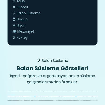
🎊 Açılış
🌟 Sünnet
🎈 Balon Süsleme
💍 Düğün
💎 Nişan
🎓 Mezuniyet
🥂 Kokteyl
🎈 Balon Süsleme
Balon Süsleme Görselleri
İşyeri, mağaza ve organizasyon balon süsleme
çalışmalarımızdan örnekler.