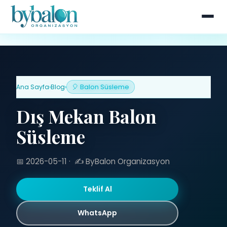
Ana Sayfa
›
Blog
›
🎈 Balon Süsleme
Dış Mekan Balon
Süsleme
📅 2026-05-11
·
✍️ ByBalon Organizasyon
Teklif Al
WhatsApp