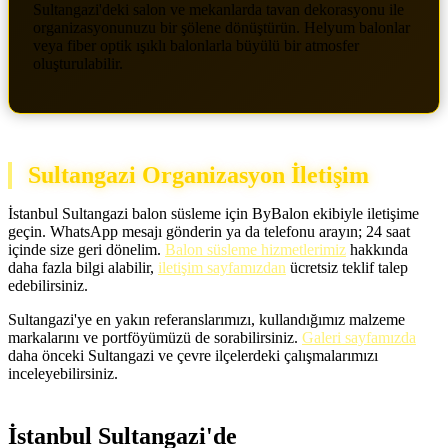
Sultangazi'deki salon ve mekanlarda tavan dekorasyonu ile
organizasyonunuzu bir şölene dönüştürün. Helyum balonlar
veya fiber optik ışıklı balonlarla büyülü bir atmosfer
oluşturulabilir.
Sultangazi Organizasyon İletişim
İstanbul Sultangazi balon süsleme için ByBalon ekibiyle iletişime
geçin. WhatsApp mesajı gönderin ya da telefonu arayın; 24 saat
içinde size geri dönelim.
Balon süsleme hizmetlerimiz
hakkında
daha fazla bilgi alabilir,
iletişim sayfamızdan
ücretsiz teklif talep
edebilirsiniz.
Sultangazi'ye en yakın referanslarımızı, kullandığımız malzeme
markalarını ve portföyümüzü de sorabilirsiniz.
Galeri sayfamızda
daha önceki Sultangazi ve çevre ilçelerdeki çalışmalarımızı
inceleyebilirsiniz.
İstanbul Sultangazi'de