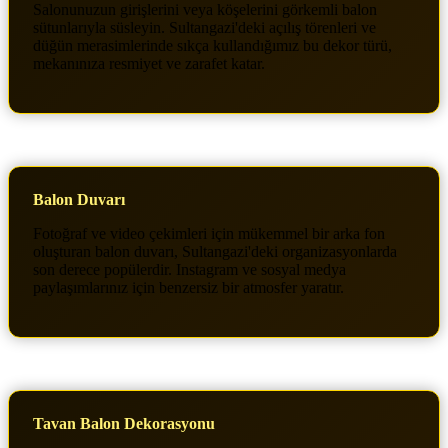
Salonunuzun girişlerini veya köşelerini görkemli balon
sütunlarıyla süsleyin. Sultangazi'deki açılış törenleri ve
düğün merasimlerinde sıkça kullandığımız bu dekor türü,
mekanınıza resmiyet ve zarafet katar.
Balon Duvarı
Fotoğraf ve video çekimleri için mükemmel bir arka fon
oluşturan balon duvarı, Sultangazi'deki organizasyonlarda
son derece popülerdir. Instagram ve sosyal medya
paylaşımlarınız için benzersiz bir atmosfer yaratır.
Tavan Balon Dekorasyonu