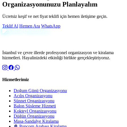
Organizasyonunuzu Planlayalım
Ücretsiz keşif ve net fiyat teklifi için hemen iletişime geçin.
Teklif Al
Hemen Ara
WhatsApp
İstanbul ve çevre illerde profesyonel organizasyon ve kiralama
hizmetleri. Hayalinizdeki etkinliği birlikte gerçekleştiriyoruz.
Hizmetlerimiz
Doğum Günü Organizasyonu
Açılış Organizasyonu
Sünnet Organizasyonu
Balon Süsleme Hizmeti
Kokteyl Organizasyonu
Düğün Organizasyonu
Masa-Sandalye Kiralama
🍿 Popcorn Arabası Kiralama