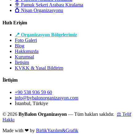
🍭 Pamuk Şekeri Arabası Kiralama
💍 Nişan Organizasyonu
Hızlı Erişim
📍 Organizasyon Bölgelerimiz
Foto Galeri
Blog
Hakkımızda
Kurumsal
İletişim
KVKK & Yasal Bildirim
İletişim
+90 538 936 59 60
info@bybalonorganizasyon.com
İstanbul, Türkiye
© 2026
ByBalon Organizasyon
— Tüm hakları saklıdır.
⚖ Telif
Hakkı
Made with
❤
by
BirlikYazılım&Grafik