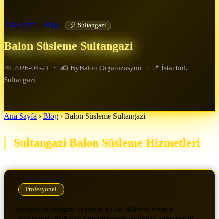
Ana Sayfa
›
Blog
›
🎈 Sultangazi
Balon Süsleme Sultangazi
📅 2026-04-21
·
✍️ ByBalon Organizasyon
·
📍 İstanbul,
Sultangazi
Ana Sayfa
›
Blog
›
Balon Süsleme Sultangazi
Sultangazi Balon Süsleme Hizmetleri
Profesyonel
İstanbul Sultangazi ilçesinde balon süsleme hizmeti
arıyorsanız, ByBalon Organizasyon en doğru adresinizdir.