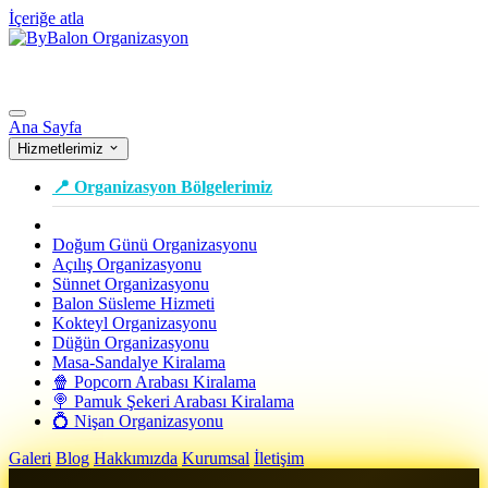
İçeriğe atla
Ana Sayfa
Hizmetlerimiz
📍 Organizasyon Bölgelerimiz
Doğum Günü Organizasyonu
Açılış Organizasyonu
Sünnet Organizasyonu
Balon Süsleme Hizmeti
Kokteyl Organizasyonu
Düğün Organizasyonu
Masa-Sandalye Kiralama
🍿 Popcorn Arabası Kiralama
🍭 Pamuk Şekeri Arabası Kiralama
💍 Nişan Organizasyonu
Galeri
Blog
Hakkımızda
Kurumsal
İletişim