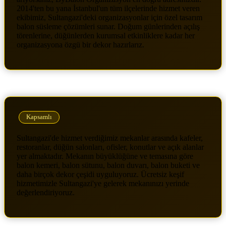
2014'ten bu yana İstanbul'un tüm ilçelerinde hizmet veren
ekibimiz, Sultangazi'deki organizasyonlar için özel tasarım
balon süsleme çözümleri sunar. Doğum günlerinden açılış
törenlerine, düğünlerden kurumsal etkinliklere kadar her
organizasyona özgü bir dekor hazırlarız.
Kapsamlı
Sultangazi'de hizmet verdiğimiz mekanlar arasında kafeler,
restoranlar, düğün salonları, ofisler, konutlar ve açık alanlar
yer almaktadır. Mekanın büyüklüğüne ve temasına göre
balon kemeri, balon sütunu, balon duvarı, balon buketi ve
daha birçok dekor çeşidi uyguluyoruz. Ücretsiz keşif
hizmetimizle Sultangazi'ye gelerek mekanınızı yerinde
değerlendiriyoruz.