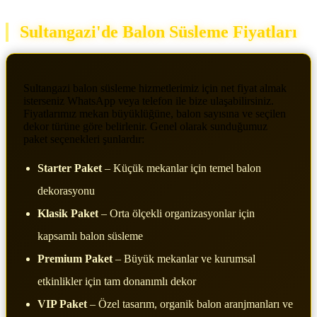
Sultangazi'de Balon Süsleme Fiyatları
Sultangazi balon süsleme hizmetlerimiz için net fiyat almak
isterseniz WhatsApp veya telefon ile bize ulaşabilirsiniz.
Fiyatlarımız mekan büyüklüğüne, balon sayısına ve seçilen
dekor türüne göre belirlenir. Genel olarak sunduğumuz
paket seçenekleri şunlardır:
Starter Paket
– Küçük mekanlar için temel balon
dekorasyonu
Klasik Paket
– Orta ölçekli organizasyonlar için
kapsamlı balon süsleme
Premium Paket
– Büyük mekanlar ve kurumsal
etkinlikler için tam donanımlı dekor
VIP Paket
– Özel tasarım, organik balon aranjmanları ve