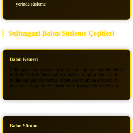
yerinde süsleme
Sultangazi Balon Süsleme Çeşitleri
Balon Kemeri
Sultangazi'deki organizasyonlarda en çok tercih edilen dekor
türüdür. Giriş kapıları, sahne önleri ve fotoğraf alanlarında
kullanılan balon kemerleri organizasyonunuza görkemli bir
hava katar. Organik ve klasik tasarım seçenekleri mevcuttur.
Balon Sütunu