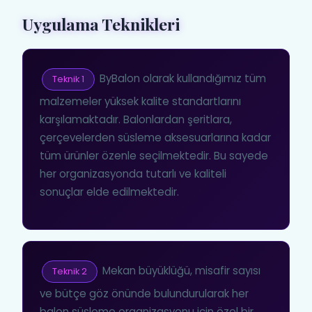
Uygulama Teknikleri
ByBalon olarak kullandığımız tüm
Teknik 1
malzemeler yüksek kalite standartlarını
karşılamaktadır. Balonlardan şeritlara,
çerçevelerden süsleme aksesuarlarına kadar
tüm ürünler özenle seçilmektedir. Bu sayede
her organizasyonda tutarlı ve kaliteli
sonuçlar elde edilmektedir.
Mekan büyüklüğü, misafir sayısı
Teknik 2
ve bütçe göz önünde bulundurularak her
balon süsleme organizasyonu için özel bir