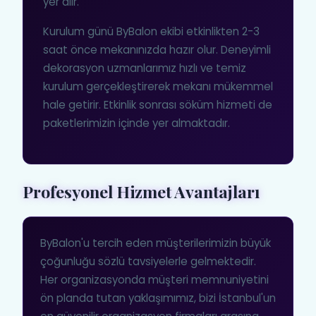
yer alır.
Kurulum günü ByBalon ekibi etkinlikten 2-3
saat önce mekanınızda hazır olur. Deneyimli
dekorasyon uzmanlarımız hızlı ve temiz
kurulum gerçekleştirerek mekanı mükemmel
hale getirir. Etkinlik sonrası söküm hizmeti de
paketlerimizin içinde yer almaktadır.
Profesyonel Hizmet Avantajları
ByBalon'u tercih eden müşterilerimizin büyük
çoğunluğu sözlü tavsiyelerle gelmektedir.
Her organizasyonda müşteri memnuniyetini
ön planda tutan yaklaşımımız, bizi İstanbul'un