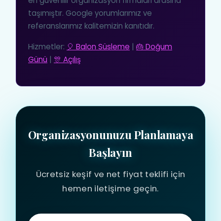
en güvenilir organizasyon firmaları arasına
taşımıştır. Google yorumlarımız ve
referanslarımız kalitemizin kanıtıdır.
Hizmetler:
🎈 Balon Süsleme
|
🎂 Doğum
Günü
|
🎊 Açılış
Organizasyonunuzu Planlamaya
Başlayın
Ücretsiz keşif ve net fiyat teklifi için
hemen iletişime geçin.