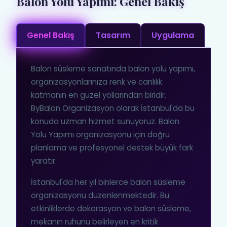
Balon Yolu Yapımı: Genel Bakış
Genel Bakış
Tasarım
Uygulama
Balon süsleme sanatında balon yolu yapımı,
organizasyonlarınıza renk ve canlılık
katmanın en güzel yollarından biridir.
ByBalon Organizasyon olarak İstanbul'da bu
konuda uzman hizmet sunuyoruz. Balon
Yolu Yapımı organizasyonu için doğru
planlama ve profesyonel destek büyük fark
yaratır.
İstanbul'da her yıl binlerce balon süsleme
organizasyonu düzenlenmektedir. Bu
etkinliklerde dekorasyon ve balon süsleme,
mekanın ruhunu belirleyen en kritik