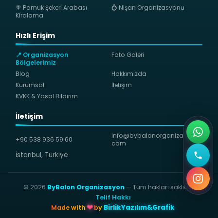
🍭 Pamuk Şekeri Arabası
💍 Nişan Organizasyonu
Kiralama
Hızlı Erişim
📍 Organizasyon
Foto Galeri
Bölgelerimiz
Blog
Hakkımızda
Kurumsal
İletişim
KVKK & Yasal Bildirim
İletişim
info@bybalonorganizasyon.
+90 538 936 59 60
com
İstanbul, Türkiye
© 2026
ByBalon Organizasyon
— Tüm hakları saklıdır.
⚖
Telif Hakkı
BirlikYazılım&Grafik
Made with
❤
by