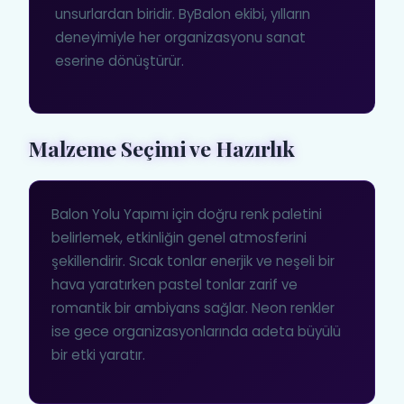
unsurlardan biridir. ByBalon ekibi, yılların
deneyimiyle her organizasyonu sanat
eserine dönüştürür.
Malzeme Seçimi ve Hazırlık
Balon Yolu Yapımı için doğru renk paletini
belirlemek, etkinliğin genel atmosferini
şekillendirir. Sıcak tonlar enerjik ve neşeli bir
hava yaratırken pastel tonlar zarif ve
romantik bir ambiyans sağlar. Neon renkler
ise gece organizasyonlarında adeta büyülü
bir etki yaratır.