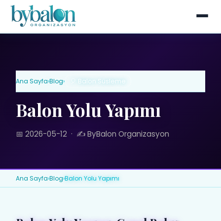
Ana Sayfa
›
Blog
›
🎈 Balon Süsleme
Balon Yolu Yapımı
📅 2026-05-12
·
✍️ ByBalon Organizasyon
Ana Sayfa
›
Blog
›
Balon Yolu Yapımı