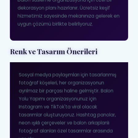
dekorasyon planı hazırlanır. Ücretsiz keşif
hizmetimiz sayesinde mekanınıza gelerek en
uygun çözümü birlikte belirliyoruz.
Renk ve Tasarım Önerileri
Sosyal medya paylaşımları için tasarlanmış
fotoğraf köşeleri, her organizasyonun
ayrılmaz bir parçası haline gelmiştir. Balon
Yolu Yapımı organizasyonunuz için
Instagram ve TikTok'ta viral olacak
tasarımlar oluşturuyoruz. Hashtag panolar,
neon ışıklı çerçeveler ve balon arkaplanlı
fotoğraf alanları özel tasarımlar arasında