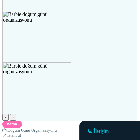
‹
›
Barbie
🎂 Doğum Günü Organizasyonu
📞 İletişim
📍 İstanbul