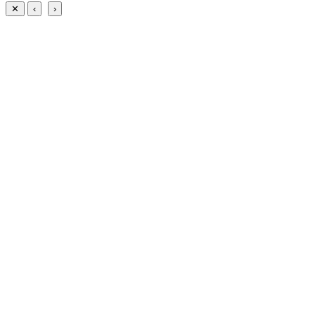
✕
‹
›