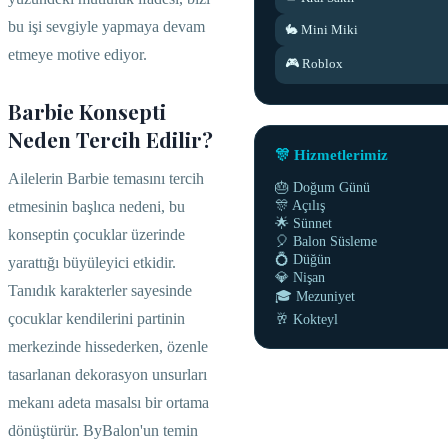
bu işi sevgiyle yapmaya devam
🐇 Mini Miki
etmeye motive ediyor.
🎮 Roblox
Barbie Konsepti
Neden Tercih Edilir?
🎊 Hizmetlerimiz
Ailelerin Barbie temasını tercih
🎂 Doğum Günü
🎊 Açılış
etmesinin başlıca nedeni, bu
🌟 Sünnet
konseptin çocuklar üzerinde
🎈 Balon Süsleme
💍 Düğün
yarattığı büyüleyici etkidir.
💎 Nişan
Tanıdık karakterler sayesinde
🎓 Mezuniyet
çocuklar kendilerini partinin
🥂 Kokteyl
merkezinde hissederken, özenle
tasarlanan dekorasyon unsurları
mekanı adeta masalsı bir ortama
dönüştürür. ByBalon'un temin