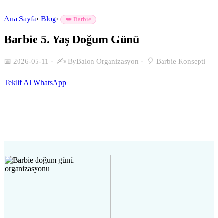
Ana Sayfa
›
Blog
›
👑 Barbie
Barbie 5. Yaş Doğum Günü
📅 2026-05-11
·
✍️ ByBalon Organizasyon
·
🎈 Barbie Konsepti
Teklif Al
WhatsApp