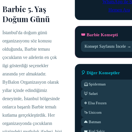
WhatsApp ile S
Barbie 5. Yaş
Hemen Ara
Doğum Günü
İstanbul'da doğum günü
👑 Barbie Konsepti
organizasyonu söz konusu
Konsept Sayfasını İncele →
olduğunda, Barbie teması
çocukların ve ailelerin en çok
ilgi gösterdiği seçenekler
🎈 Diğer Konseptler
arasında yer almaktadır.
ByBalon Organizasyon olarak
🦸 Spiderman
yıllar içinde edindiğimiz
🦊 Safari
deneyimle, İstanbul bölgesinde
❄ Elsa Frozen
onlarca başarılı Barbie temalı
🦄 Unicorn
kutlama gerçekleştirdik. Her
🦇 Batman
organizasyonda çocukların
yüzündeki mutluluk ifadesi, bizi
👑 Kral Sakir