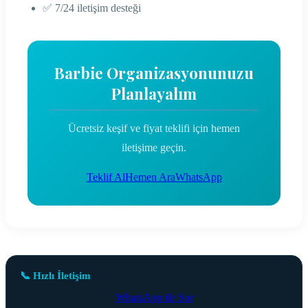
✅ 7/24 iletişim desteği
Barbie Organizasyonunuzu
Planlayalım
Ücretsiz keşif ve fiyat teklifi için hemen
iletişime geçin.
Teklif Al
Hemen Ara
WhatsApp
📞 Hızlı İletişim
WhatsApp ile Sor