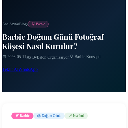
Ana Sayfa
›
Blog
›
👗 Barbie
Barbie Doğum Günü Fotoğraf
Köşesi Nasıl Kurulur?
📅 2026-05-11
🎈 Barbie Konsepti
✍️ ByBalon Organizasyon
Teklif Al
WhatsApp
👗 Barbie
🎂 Doğum Günü
📍 İstanbul