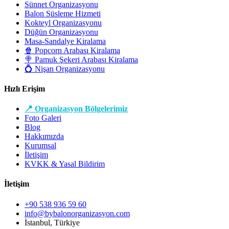
Sünnet Organizasyonu
Balon Süsleme Hizmeti
Kokteyl Organizasyonu
Düğün Organizasyonu
Masa-Sandalye Kiralama
🍿 Popcorn Arabası Kiralama
🍭 Pamuk Şekeri Arabası Kiralama
💍 Nişan Organizasyonu
Hızlı Erişim
📍 Organizasyon Bölgelerimiz
Foto Galeri
Blog
Hakkımızda
Kurumsal
İletişim
KVKK & Yasal Bildirim
İletişim
+90 538 936 59 60
info@bybalonorganizasyon.com
İstanbul, Türkiye