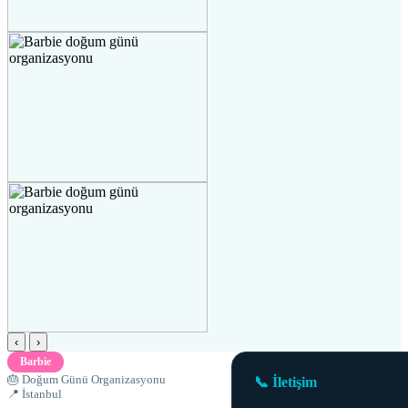
‹
›
Barbie
🎂 Doğum Günü Organizasyonu
📞 İletişim
📍 İstanbul