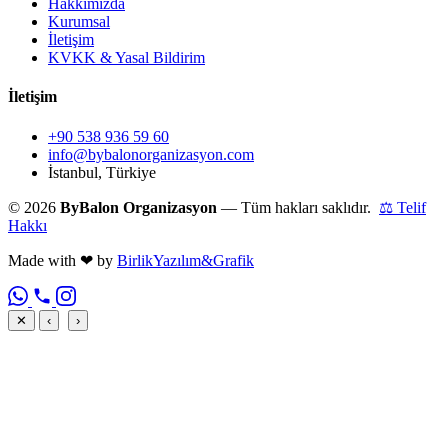
Hakkımızda
Kurumsal
İletişim
KVKK & Yasal Bildirim
İletişim
+90 538 936 59 60
info@bybalonorganizasyon.com
İstanbul, Türkiye
© 2026
ByBalon Organizasyon
— Tüm hakları saklıdır.
⚖ Telif
Hakkı
Made with
❤
by
BirlikYazılım&Grafik
✕
‹
›