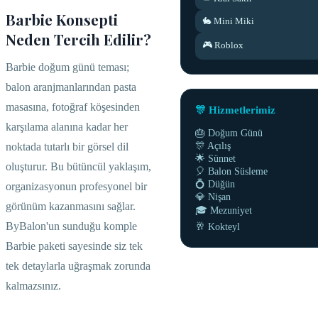
Barbie Konsepti
🐇 Mini Miki
Neden Tercih Edilir?
🎮 Roblox
Barbie doğum günü teması;
balon aranjmanlarından pasta
masasına, fotoğraf köşesinden
🎊 Hizmetlerimiz
karşılama alanına kadar her
🎂 Doğum Günü
🎊 Açılış
noktada tutarlı bir görsel dil
🌟 Sünnet
oluşturur. Bu bütüncül yaklaşım,
🎈 Balon Süsleme
💍 Düğün
organizasyonun profesyonel bir
💎 Nişan
görünüm kazanmasını sağlar.
🎓 Mezuniyet
ByBalon'un sunduğu komple
🥂 Kokteyl
Barbie paketi sayesinde siz tek
tek detaylarla uğraşmak zorunda
kalmazsınız.