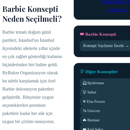
WhatsApp ile S
Barbie Konsepti
Hemen Ara
Neden Seçilmeli?
Barbie temalı doğum günü
👑 Barbie Konsepti
partileri, İstanbul'un İstanbul
Konsept Sayfasını İncele →
ilçesindeki ailelerin yıllar içinde
en çok rağbet gösterdiği kutlama
biçimlerinden biri haline geldi.
🎈 Diğer Konseptler
ByBalon Organizasyon olarak
bu talebi karşılamak için özel
🦸 Spiderman
Barbie dekorasyon paketleri
🦊 Safari
geliştirdik. Bütçenize uygun
❄ Elsa Frozen
seçeneklerden premium
🦄 Unicorn
paketlere kadar her aile için
🦇 Batman
uygun bir çözüm sunuyoruz.
👑 Kral Sakir