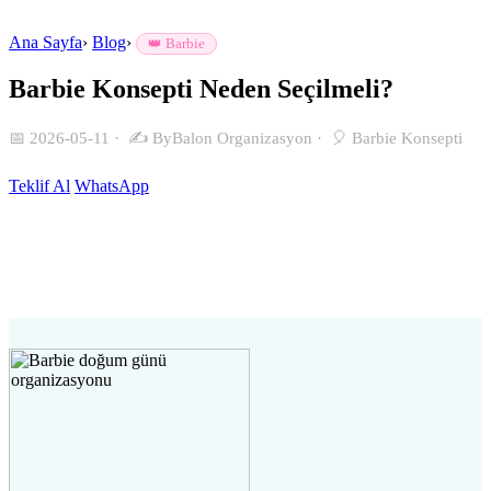
Ana Sayfa
›
Blog
›
👑 Barbie
Barbie Konsepti Neden Seçilmeli?
📅 2026-05-11
·
✍️ ByBalon Organizasyon
·
🎈 Barbie Konsepti
Teklif Al
WhatsApp