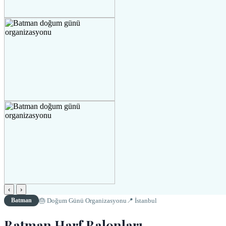
‹
›
🎂 Doğum Günü Organizasyonu
📍 İstanbul
Batman
Batman Harf Balonları