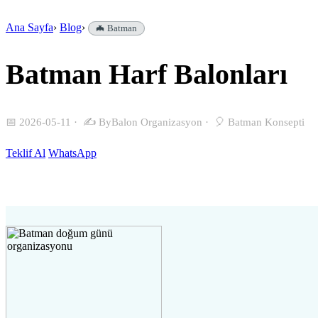
Ana Sayfa
›
Blog
›
🦇 Batman
Batman Harf Balonları
📅 2026-05-11
·
✍️ ByBalon Organizasyon
·
🎈 Batman Konsepti
Teklif Al
WhatsApp