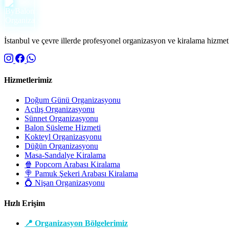
İstanbul ve çevre illerde profesyonel organizasyon ve kiralama hizmetle
Hizmetlerimiz
Doğum Günü Organizasyonu
Açılış Organizasyonu
Sünnet Organizasyonu
Balon Süsleme Hizmeti
Kokteyl Organizasyonu
Düğün Organizasyonu
Masa-Sandalye Kiralama
🍿 Popcorn Arabası Kiralama
🍭 Pamuk Şekeri Arabası Kiralama
💍 Nişan Organizasyonu
Hızlı Erişim
📍 Organizasyon Bölgelerimiz