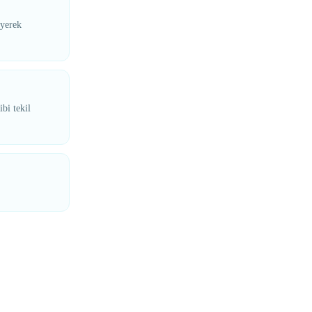
eyerek
bi tekil