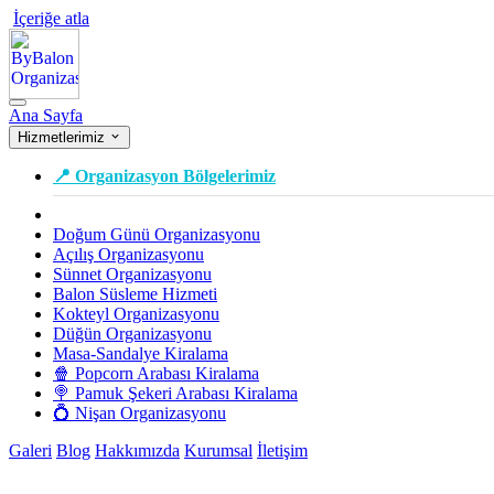
İçeriğe atla
Ana Sayfa
Hizmetlerimiz
📍 Organizasyon Bölgelerimiz
Doğum Günü Organizasyonu
Açılış Organizasyonu
Sünnet Organizasyonu
Balon Süsleme Hizmeti
Kokteyl Organizasyonu
Düğün Organizasyonu
Masa-Sandalye Kiralama
🍿 Popcorn Arabası Kiralama
🍭 Pamuk Şekeri Arabası Kiralama
💍 Nişan Organizasyonu
Galeri
Blog
Hakkımızda
Kurumsal
İletişim