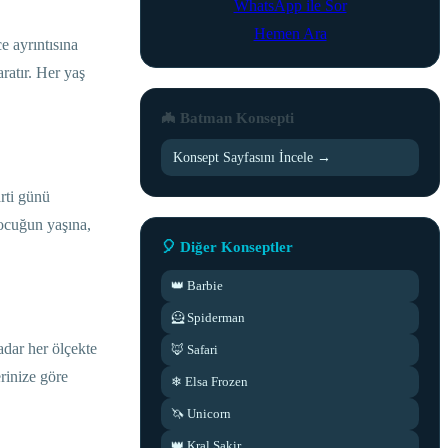
WhatsApp ile Sor
Hemen Ara
e ayrıntısına
ratır. Her yaş
🦇 Batman Konsepti
Konsept Sayfasını İncele →
rti günü
çocuğun yaşına,
🎈 Diğer Konseptler
👑 Barbie
🦸 Spiderman
dar her ölçekte
🦊 Safari
rinize göre
❄ Elsa Frozen
🦄 Unicorn
👑 Kral Sakir