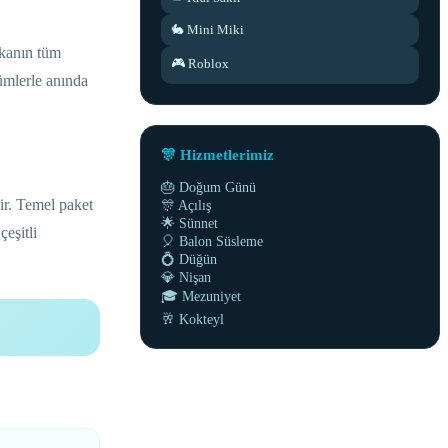
🐇 Mini Miki
ekanın tüm
🎮 Roblox
ümlerle anında
🎊 Hizmetlerimiz
🎂 Doğum Günü
ir. Temel paket
🎊 Açılış
🌟 Sünnet
eşitli
🎈 Balon Süsleme
💍 Düğün
💎 Nişan
🎓 Mezuniyet
🥂 Kokteyl