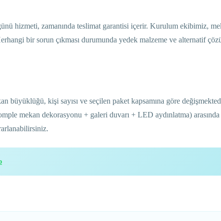
ü hizmeti, zamanında teslimat garantisi içerir. Kurulum ekibimiz, m
 Herhangi bir sorun çıkması durumunda yedek malzeme ve alternatif çöz
n büyüklüğü, kişi sayısı ve seçilen paket kapsamına göre değişmekted
mple mekan dekorasyonu + galeri duvarı + LED aydınlatma) arasında ç
arlanabilirsiniz.
p