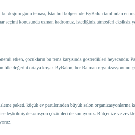
en bu doğum günü teması, İstanbul bölgesinde ByBalon tarafından en inc
esuar seçimi konusunda uzman kadromuz, istediğiniz atmosferi eksiksiz ya
nemli etken, çocukların bu tema karşısında gösterdikleri heyecandır. Pa
yonun bile değerini ortaya koyar. ByBalon, her Batman organizasyonunu 
sleme paketi, küçük ev partilerinden büyük salon organizasyonlarına ka
iselleştirilmiş dekorasyon çözümleri de sunuyoruz. Bütçenize ve zevkle
yoruz.