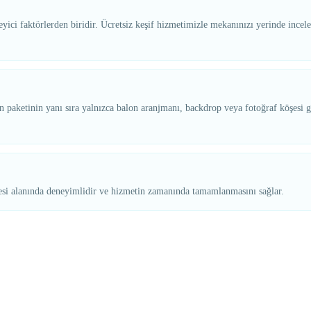
ici faktörlerden biridir. Ücretsiz keşif hizmetimizle mekanınızı yerinde incel
 paketinin yanı sıra yalnızca balon aranjmanı, backdrop veya fotoğraf köşesi gi
yesi alanında deneyimlidir ve hizmetin zamanında tamamlanmasını sağlar.