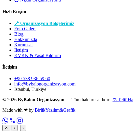
Hızlı Erişim
📍 Organizasyon Bölgelerimiz
Foto Galeri
Blog
Hakkımızda
Kurumsal
İletişim
KVKK & Yasal Bildirim
İletişim
+90 538 936 59 60
info@bybalonorganizasyon.com
İstanbul, Türkiye
© 2026
ByBalon Organizasyon
— Tüm hakları saklıdır.
⚖ Telif H
Made with
❤
by
BirlikYazılım&Grafik
✕
‹
›