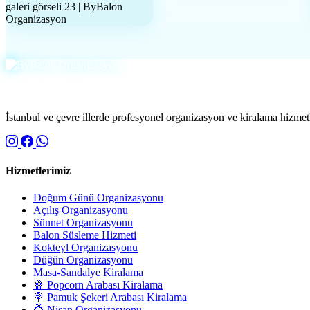
İstanbul ve çevre illerde profesyonel organizasyon ve kiralama hizmetle
Hizmetlerimiz
Doğum Günü Organizasyonu
Açılış Organizasyonu
Sünnet Organizasyonu
Balon Süsleme Hizmeti
Kokteyl Organizasyonu
Düğün Organizasyonu
Masa-Sandalye Kiralama
🍿 Popcorn Arabası Kiralama
🍭 Pamuk Şekeri Arabası Kiralama
💍 Nişan Organizasyonu