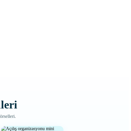
leri
rselleri.