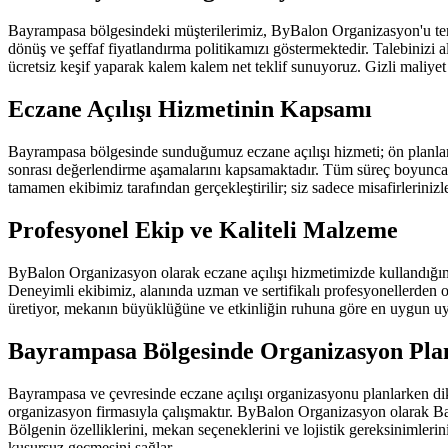
Bayrampasa bölgesindeki müşterilerimiz, ByBalon Organizasyon'u terci
dönüş ve şeffaf fiyatlandırma politikamızı göstermektedir. Talebinizi a
ücretsiz keşif yaparak kalem kalem net teklif sunuyoruz. Gizli maliyet
Eczane Açılışı Hizmetinin Kapsamı
Bayrampasa bölgesinde sunduğumuz eczane açılışı hizmeti; ön planlam
sonrası değerlendirme aşamalarını kapsamaktadır. Tüm süreç boyunca 
tamamen ekibimiz tarafından gerçekleştirilir; siz sadece misafirlerinizle 
Profesyonel Ekip ve Kaliteli Malzeme
ByBalon Organizasyon olarak eczane açılışı hizmetimizde kullandığımı
Deneyimli ekibimiz, alanında uzman ve sertifikalı profesyonellerden
üretiyor, mekanın büyüklüğüne ve etkinliğin ruhuna göre en uygun u
Bayrampasa Bölgesinde Organizasyon Pl
Bayrampasa ve çevresinde eczane açılışı organizasyonu planlarken dik
organizasyon firmasıyla çalışmaktır. ByBalon Organizasyon olarak Bay
Bölgenin özelliklerini, mekan seçeneklerini ve lojistik gereksinimler
kusursuz geçmesini sağlar.