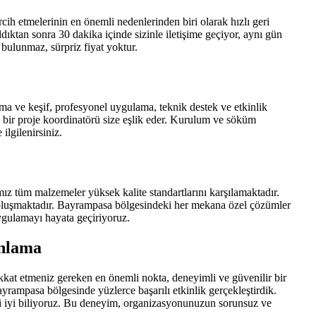
h etmelerinin en önemli nedenlerinden biri olarak hızlı geri
ldıktan sonra 30 dakika içinde sizinle iletişime geçiyor, aynı gün
 bulunmaz, sürpriz fiyat yoktur.
a ve keşif, profesyonel uygulama, teknik destek ve etkinlik
bir proje koordinatörü size eşlik eder. Kurulum ve söküm
ilgilenirsiniz.
z tüm malzemeler yüksek kalite standartlarını karşılamaktadır.
 oluşmaktadır. Bayrampasa bölgesindeki her mekana özel çözümler
ygulamayı hayata geçiriyoruz.
anlama
kat etmeniz gereken en önemli nokta, deneyimli ve güvenilir bir
rampasa bölgesinde yüzlerce başarılı etkinlik gerçekleştirdik.
ini iyi biliyoruz. Bu deneyim, organizasyonunuzun sorunsuz ve