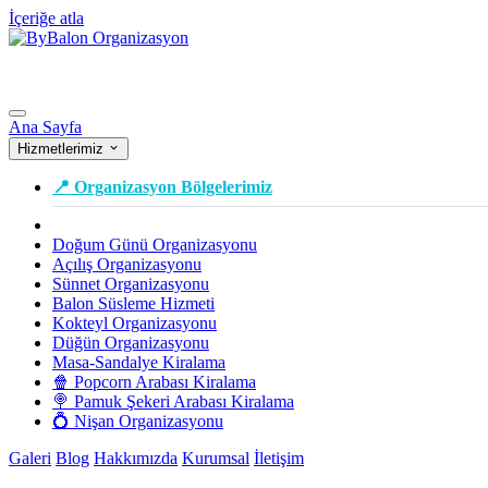
İçeriğe atla
Ana Sayfa
Hizmetlerimiz
📍 Organizasyon Bölgelerimiz
Doğum Günü Organizasyonu
Açılış Organizasyonu
Sünnet Organizasyonu
Balon Süsleme Hizmeti
Kokteyl Organizasyonu
Düğün Organizasyonu
Masa-Sandalye Kiralama
🍿 Popcorn Arabası Kiralama
🍭 Pamuk Şekeri Arabası Kiralama
💍 Nişan Organizasyonu
Galeri
Blog
Hakkımızda
Kurumsal
İletişim