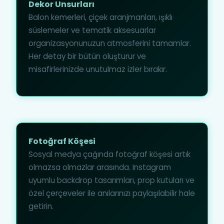
Dekor Unsurları
Balon kemerleri, çiçek aranjmanları, ışıklı
süslemeler ve tematik aksesuarlar
organizasyonunuzun atmosferini tamamlar.
Her detay bir bütün oluşturur ve
misafirlerinizde unutulmaz izler bırakır.
Fotoğraf Köşesi
Sosyal medya çağında fotoğraf köşesi artık
olmazsa olmazlar arasında. Instagram
uyumlu backdrop tasarımları, prop kutuları ve
özel çerçeveler ile anılarınızı paylaşılabilir hale
getirin.