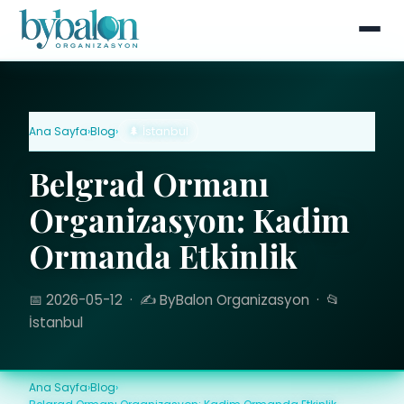
Ana Sayfa
›
Blog
›
🌲 İstanbul
Belgrad Ormanı
Organizasyon: Kadim
Ormanda Etkinlik
📅 2026-05-12
·
✍️ ByBalon Organizasyon
·
📂
İstanbul
Ana Sayfa
›
Blog
›