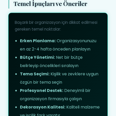
Temel İpuçları ve Öneriler
Başarılı bir organizasyon için dikkat edilmesi
gereken temel noktalar:
Erken Planlama:
Organizasyonunuzu
en az 2-4 hafta önceden planlayın
Bütçe Yönetimi:
Net bir bütçe
belirleyip öncelikleri sıralayın
Tema Seçimi:
Kişilik ve zevklere uygun
özgün bir tema seçin
Profesyonel Destek:
Deneyimli bir
organizasyon firmasıyla çalışın
Dekorasyon Kalitesi:
Kaliteli malzeme
ve işçilik fark yaratır