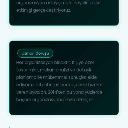
organizasyon anlayışımızla hayalinizdeki
etkinliği gerçekleştiriyoruz.
Uzman Görüşü
Her organizasyon biriciktir. Kişiye özel
tasarımlar, mekan analizi ve detaylı
planlama ile mükemmel sonuçlar elde
ediyoruz. İstanbul'un her köşesine hizmet
veren ByBalon, 2014'ten bu yana yüzlerce
başarılı organizasyona imza atmıştır.