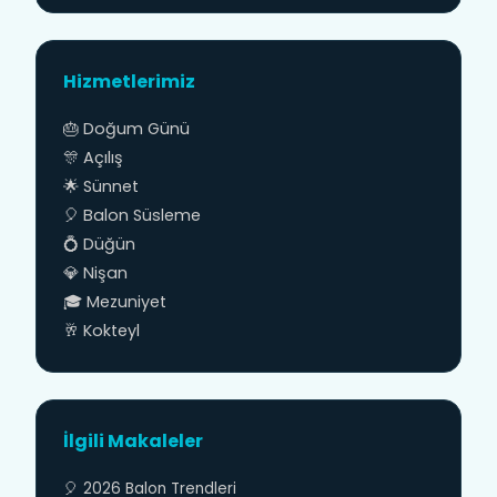
Hizmetlerimiz
🎂 Doğum Günü
🎊 Açılış
🌟 Sünnet
🎈 Balon Süsleme
💍 Düğün
💎 Nişan
🎓 Mezuniyet
🥂 Kokteyl
İlgili Makaleler
🎈 2026 Balon Trendleri