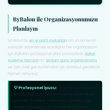
ByBalon ile Organizasyonunuzu
Planlayın
İstanbul'da
en iyi parti mekanları
nda ya da kendi
evinizde düzenlemek istediğiniz her organizasyon
için ByBalon profesyonel ekibi yanınızdadır.
Balon
süsleme hizmeti
miz,
doğum günü organizasyonu
ve tüm özel gün kutlamaları için İstanbul genelinde
hizmet veriyoruz.
💡 Profesyonel İpucu:
Organizasyonunuzu
en az 3 hafta önceden rezerve ettirmenizi
öneririz. Özellikle hafta sonu tarihleri için
talep yoğunluğu göz önüne alındığında