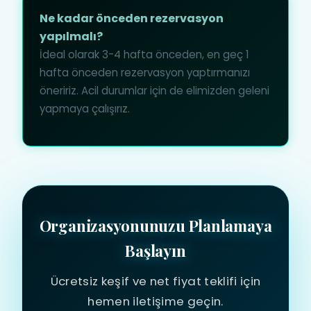
Ne kadar önceden rezervasyon
yapılmalı?
İdeal olarak 3-4 hafta önceden, en geç 1
hafta önceden rezervasyon yaptırmanızı
öneririz. Acil durumlar için de elimizden geleni
yapmaya çalışırız.
Organizasyonunuzu Planlamaya
Başlayın
Ücretsiz keşif ve net fiyat teklifi için
hemen iletişime geçin.