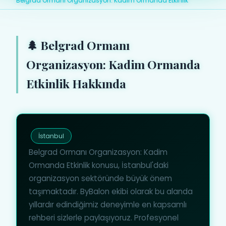
Belgrad Ormanı Organizasyon: Kadim Ormanda Etkinlik
🌲 Belgrad Ormanı
Organizasyon: Kadim Ormanda
Etkinlik Hakkında
İstanbul
Belgrad Ormanı Organizasyon: Kadim
Ormanda Etkinlik konusu, İstanbul'daki
organizasyon sektöründe büyük önem
taşımaktadır. ByBalon ekibi olarak bu alanda
yıllardır edindiğimiz deneyimle en kapsamlı
rehberi sizlerle paylaşıyoruz. Profesyonel