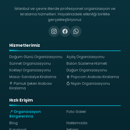
İstanbul ve çevre illerde profesyonel organizasyon ve
kiralama hizmetleri. Hayalinizdeki etkinliği birlikte
gerçekleştiriyoruz.
Hizmetlerimiz
Doğum Günü Organizasyonu
Açılış Organizasyonu
Sünnet Organizasyonu
Balon Süsleme Hizmeti
Kokteyl Organizasyonu
Düğün Organizasyonu
Masa-Sandalye Kiralama
🍿 Popcorn Arabası Kiralama
🍭 Pamuk Şekeri Arabası
💍 Nişan Organizasyonu
Kiralama
Hızlı Erişim
📍 Organizasyon
Foto Galeri
Bölgelerimiz
Blog
Hakkımızda
Kurumsal
İletişim