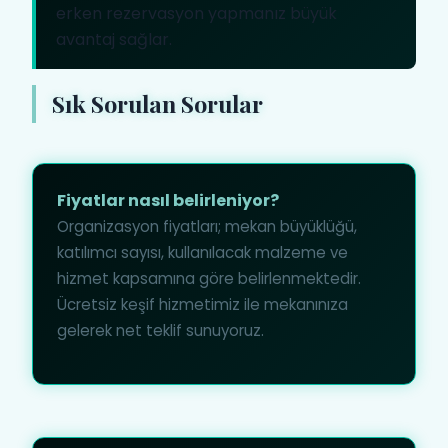
erken rezervasyon yapmanız büyük
avantaj sağlar.
Sık Sorulan Sorular
Fiyatlar nasıl belirleniyor?
Organizasyon fiyatları; mekan büyüklüğü,
katılımcı sayısı, kullanılacak malzeme ve
hizmet kapsamına göre belirlenmektedir.
Ücretsiz keşif hizmetimiz ile mekanınıza
gelerek net teklif sunuyoruz.