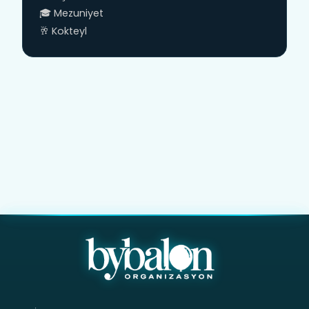
🎓 Mezuniyet
🥂 Kokteyl