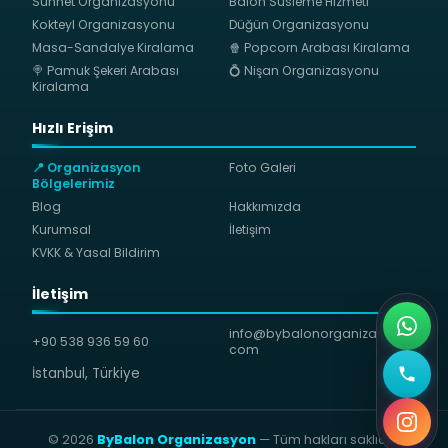
Sünnet Organizasyonu
Balon Süsleme Hizmeti
Kokteyl Organizasyonu
Düğün Organizasyonu
Masa-Sandalye Kiralama
🍿 Popcorn Arabası Kiralama
🍭 Pamuk Şekeri Arabası
💍 Nişan Organizasyonu
Kiralama
Hızlı Erişim
📍 Organizasyon
Foto Galeri
Bölgelerimiz
Blog
Hakkımızda
Kurumsal
İletişim
KVKK & Yasal Bildirim
İletişim
info@bybalonorganizasyon.
+90 538 936 59 60
com
İstanbul, Türkiye
© 2026
ByBalon Organizasyon
— Tüm hakları saklıdır.
⚖