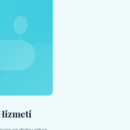
 Hizmeti
asyon en doğru adres.