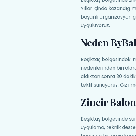
Yıllar içinde kazandığı
başarılı organizasyon ge
uyguluyoruz.
Neden ByBa
Beşiktaş bölgesindeki m
nedenlerinden biri olara
aldıktan sonra 30 dakik
teklif sunuyoruz. Gizli 
Zincir Balo
Beşiktaş bölgesinde su
uygulama, teknik deste
boyunca bir proje koor