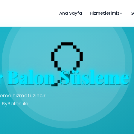
Ana Sayfa
Hizmetlerimiz
G
r Balon Süsleme
eme hizmeti. zincir
 ByBalon ile