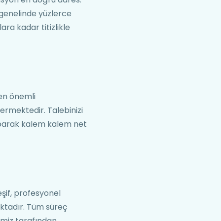
 genelinde yüzlerce
ara kadar titizlikle
 en önemli
termektedir. Talebinizi
 yaparak kalem kalem net
şif, profesyonel
ktadır. Tüm süreç
imiz tarafından