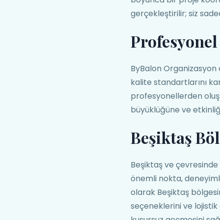
gerçekleştirilir; siz sadec
Profesyonel 
ByBalon Organizasyon o
kalite standartlarını ka
profesyonellerden oluş
büyüklüğüne ve etkinli
Beşiktaş Bö
Beşiktaş ve çevresinde
önemli nokta, deneyimli
olarak Beşiktaş bölgesin
seçeneklerini ve lojisti
kusursuz geçmesini sağ