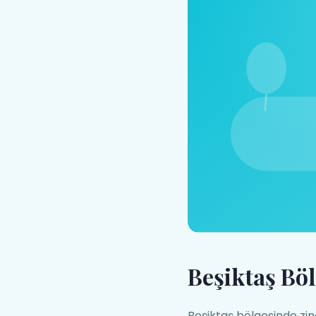
Beşiktaş Bö
Beşiktaş bölgesinde zi