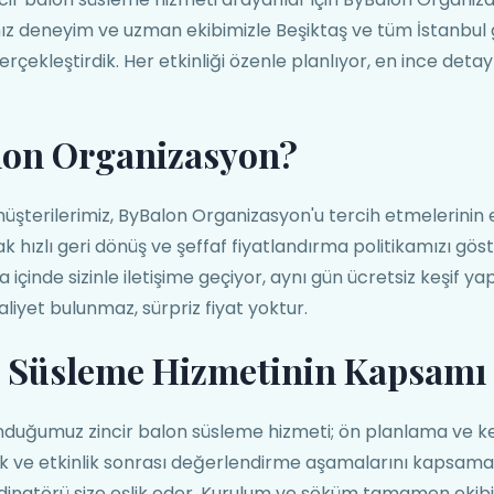
mız deneyim ve uzman ekibimizle Beşiktaş ve tüm İstanbul
rçekleştirdik. Her etkinliği özenle planlıyor, en ince detayl
lon Organizasyon?
üşterilerimiz, ByBalon Organizasyon'u tercih etmelerinin
k hızlı geri dönüş ve şeffaf fiyatlandırma politikamızı gös
a içinde sizinle iletişime geçiyor, aynı gün ücretsiz keşif
maliyet bulunmaz, sürpriz fiyat yoktur.
n Süsleme Hizmetinin Kapsamı
nduğumuz zincir balon süsleme hizmeti; ön planlama ve ke
k ve etkinlik sonrası değerlendirme aşamalarını kapsama
dinatörü size eşlik eder. Kurulum ve söküm tamamen ekib