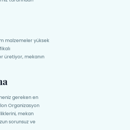
tüm malzemeler yüksek
ikalı
r üretiyor, mekanın
ma
tmeniz gereken en
Balon Organizasyon
liklerini, mekan
nuzun sorunsuz ve