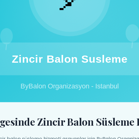
lgesinde Zincir Balon Süsleme
ncir balon süsleme hizmeti arayanlar için ByBalon Organiz