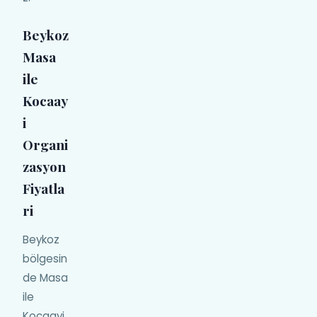
Beykoz
Masa
ile
Kocaay
i
Organi
zasyon
Fiyatla
ri
Beykoz
bölgesin
de Masa
ile
Kocaayi