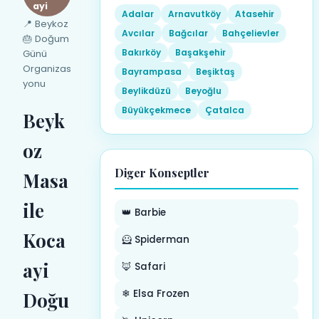
ayi
Adalar
Arnavutköy
Atasehir
📍 Beykoz
Avcılar
Bağcılar
Bahçelievler
🎂 Doğum
Bakırköy
Başakşehir
Günü
Organizas
Bayrampasa
Beşiktaş
yonu
Beylikdüzü
Beyoğlu
Büyükçekmece
Çatalca
Beyk
oz
Diger Konseptler
Masa
ile
👑 Barbie
Koca
🦸 Spiderman
ayi
🦊 Safari
❄ Elsa Frozen
Doğu