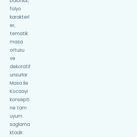
balonlar,
folyo
karakterl
er,
tematik
masa
ortusu
ve
dekoratif
unsurlar
Masa ile
Kocaayi
konsepti
ne tam
uyum
saglama
ktadir.