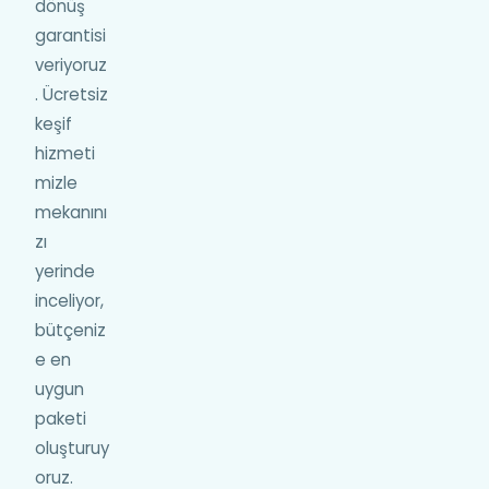
dönüş
garantisi
veriyoruz
. Ücretsiz
keşif
hizmeti
mizle
mekanını
zı
yerinde
inceliyor,
bütçeniz
e en
uygun
paketi
oluşturuy
oruz.