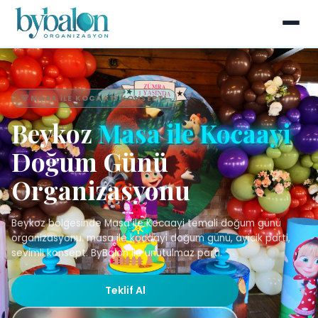
🐻 MASA ILE KOCAAYI KONSEPTI
Beykoz
Masa ile Kocaayi
Doğum Günü
Organizasyonu
Beykoz bölgesinde Masa ile Kocaayi temali doğum günü
organizasyonu. masa ile kocaayi doğum günü, ayicik parti,
sevimli konsept. ByBalon ile unutulmaz parti.
Teklif Al