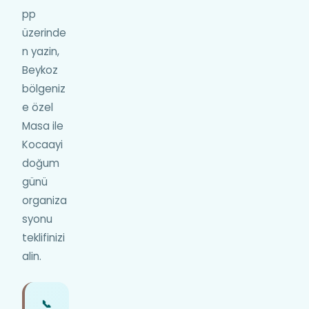
pp
üzerinde
n yazin,
Beykoz
bölgeniz
e özel
Masa ile
Kocaayi
doğum
günü
organiza
syonu
teklifinizi
alin.
📞