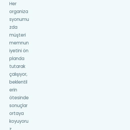
Her
organiza
syonumu
zda
müşteri
memnun
iyetini ön
planda
tutarak
çalışıyor,
beklentil
erin
ötesinde
sonuçlar
ortaya
koyuyoru
z.