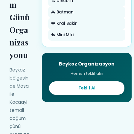
🦄 Unicorn
m
🦇 Batman
Günü
👑 Kral Sakir
Orga
🐇 Mini Miki
nizas
yonu
Beykoz Organizasyon
Beykoz
Hemen teklif alin
bölgesin
de Masa
Teklif Al
ile
Kocaayi
temali
doğum
günü