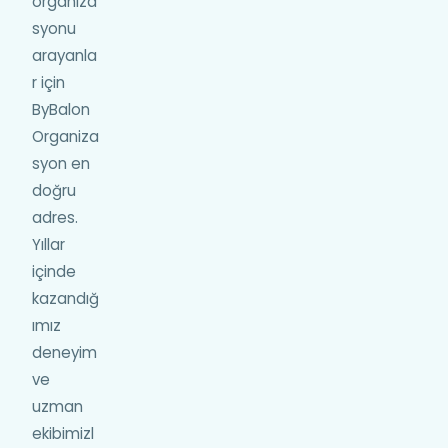
organiza
syonu
arayanla
r için
ByBalon
Organiza
syon en
doğru
adres.
Yıllar
içinde
kazandığ
ımız
deneyim
ve
uzman
ekibimizl