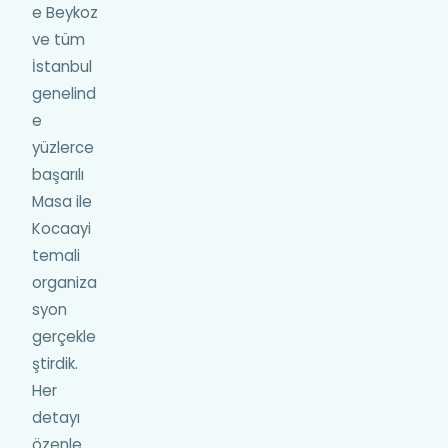
e Beykoz
ve tüm
İstanbul
genelind
e
yüzlerce
başarılı
Masa ile
Kocaayi
temali
organiza
syon
gerçekle
ştirdik.
Her
detayı
özenle