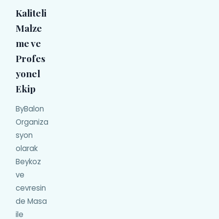
Kaliteli
Malze
me ve
Profes
yonel
Ekip
ByBalon
Organiza
syon
olarak
Beykoz
ve
cevresin
de Masa
ile