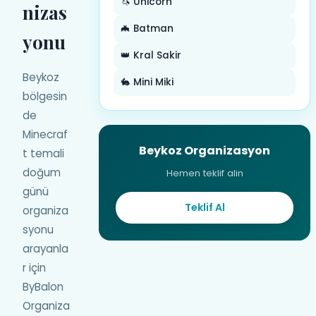
🦄 Unicorn
nizas
🦇 Batman
yonu
👑 Kral Sakir
Beykoz
🐇 Mini Miki
bölgesin
de
Minecraf
Beykoz Organizasyon
t temali
doğum
Hemen teklif alin
günü
Teklif Al
organiza
syonu
arayanla
r için
ByBalon
Organiza