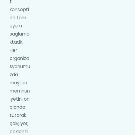
t
konsepti
ne tam
uyum
saglama
ktadir.
Her
organiza
syonumu
zda
müşteri
memnun
iyetini ön
planda
tutarak
çalışıyor,
beklentil