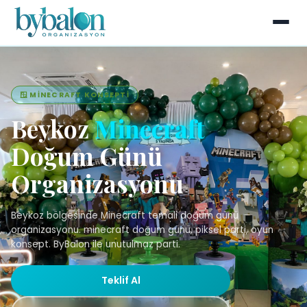
🪟 MINECRAFT KONSEPTI
Beykoz
Minecraft
Doğum Günü
Organizasyonu
Beykoz bölgesinde Minecraft temali doğum günü
organizasyonu. minecraft doğum günü, piksel parti, oyun
konsept. ByBalon ile unutulmaz parti.
Teklif Al