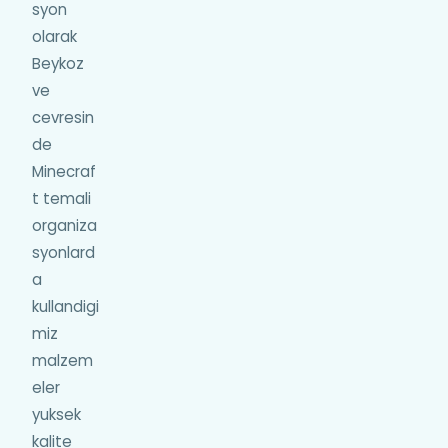
syon
olarak
Beykoz
ve
cevresin
de
Minecraf
t temali
organiza
syonlard
a
kullandigi
miz
malzem
eler
yuksek
kalite