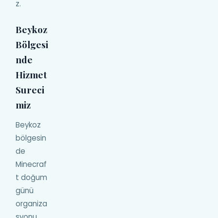
z.
Beykoz
Bölgesi
nde
Hizmet
Sureci
miz
Beykoz
bölgesin
de
Minecraf
t doğum
günü
organiza
syonu