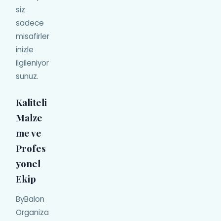
siz
sadece
misafirler
inizle
ilgileniyor
sunuz.
Kaliteli
Malze
me ve
Profes
yonel
Ekip
ByBalon
Organiza