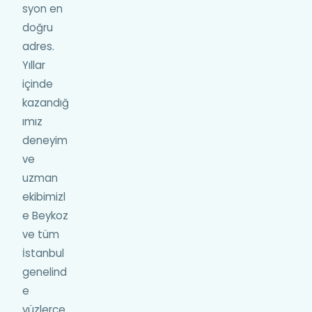
syon en
doğru
adres.
Yıllar
içinde
kazandığ
ımız
deneyim
ve
uzman
ekibimizl
e Beykoz
ve tüm
İstanbul
genelind
e
yüzlerce