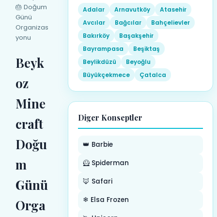
🎂 Doğum
Adalar
Arnavutköy
Atasehir
Günü
Avcılar
Bağcılar
Bahçelievler
Organizas
Bakırköy
Başakşehir
yonu
Bayrampasa
Beşiktaş
Beyk
Beylikdüzü
Beyoğlu
Büyükçekmece
Çatalca
oz
Mine
Diger Konseptler
craft
Doğu
👑 Barbie
m
🦸 Spiderman
Günü
🦊 Safari
❄ Elsa Frozen
Orga