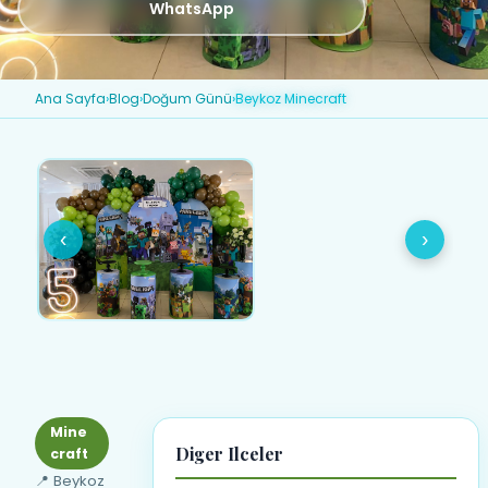
WhatsApp
Ana Sayfa
›
Blog
›
Doğum Günü
›
Beykoz Minecraft
‹
›
Mine
Diger Ilceler
craft
📍 Beykoz