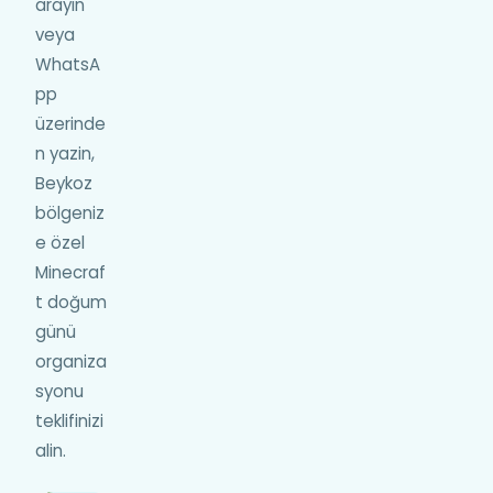
arayın
veya
WhatsA
pp
üzerinde
n yazin,
Beykoz
bölgeniz
e özel
Minecraf
t doğum
günü
organiza
syonu
teklifinizi
alin.