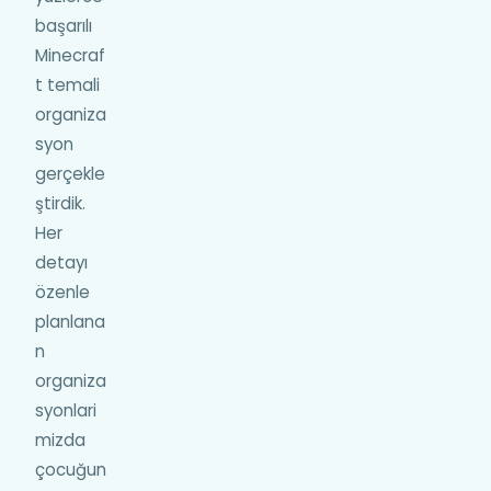
başarılı
Minecraf
t temali
organiza
syon
gerçekle
ştirdik.
Her
detayı
özenle
planlana
n
organiza
syonlari
mizda
çocuğun