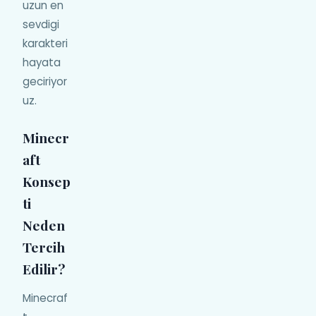
uzun en
sevdigi
karakteri
hayata
geciriyor
uz.
Minecr
aft
Konsep
ti
Neden
Tercih
Edilir?
Minecraf