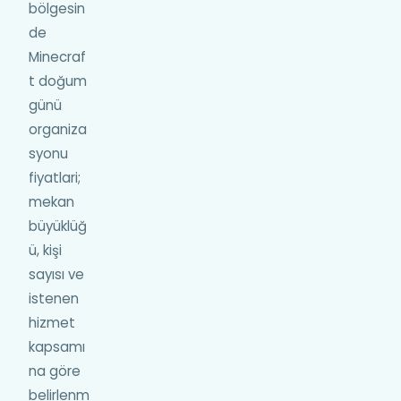
bölgesin
de
Minecraf
t doğum
günü
organiza
syonu
fiyatlari;
mekan
büyüklüğ
ü, kişi
sayısı ve
istenen
hizmet
kapsamı
na göre
belirlenm