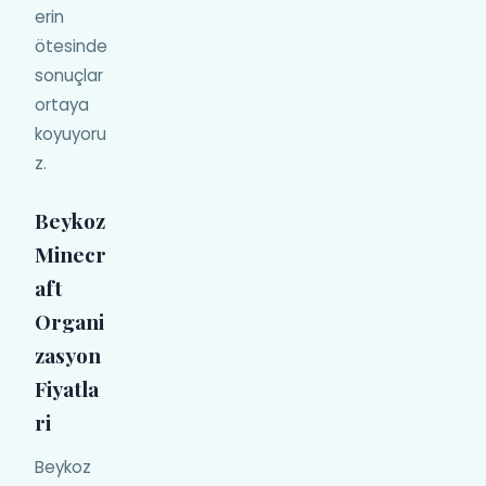
erin
ötesinde
sonuçlar
ortaya
koyuyoru
z.
Beykoz
Minecr
aft
Organi
zasyon
Fiyatla
ri
Beykoz