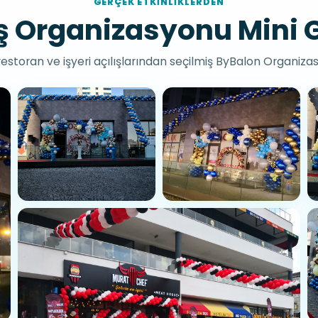
GERÇEK ETKINLIKLERDEN
ış Organizasyonu Mini G
restoran ve işyeri açılışlarından seçilmiş ByBalon Organizas