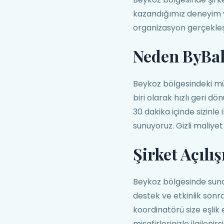
kazandığımız deneyim v
organizasyon gerçekleşti
Neden ByBa
Beykoz bölgesindeki mü
biri olarak hızlı geri d
30 dakika içinde sizinle
sunuyoruz. Gizli maliyet
Şirket Açılı
Beykoz bölgesinde sundu
destek ve etkinlik son
koordinatörü size eşlik
misafirlerinizle ilgilenirsi