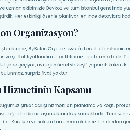
e uzman ekibimizle Beykoz ve tüm İstanbul genelinde yüz
rdik. Her etkinliği özenle planlıyor, en ince detaylara kada
lon Organizasyon?
şterilerimiz, ByBalon Organizasyon'u tercih etmelerinin 
önüş ve şeffaf fiyatlandırma politikamızı göstermektedir. Ta
 iletişime geçiyor, aynı gün ücretsiz keşif yaparak kalem ka
 bulunmaz, sürpriz fiyat yoktur.
şı Hizmetinin Kapsamı
ğumuz şirket açılışı hizmeti; ön planlama ve keşif, prof
rası değerlendirme aşamalarını kapsamaktadır. Tüm süreç
 eder. Kurulum ve söküm tamamen ekibimiz tarafından gerçe
niz.