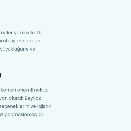
meler yüksek kalite
 profesyonellerden
 büyüklüğüne ve
a
eken en önemli nokta,
syon olarak Beykoz
eçeneklerini ve lojistik
uz geçmesini sağlar.