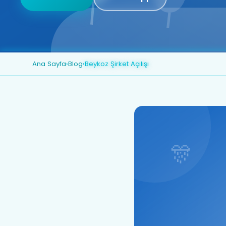
Ana Sayfa
›
Blog
›
Beykoz Şirket Açılışı