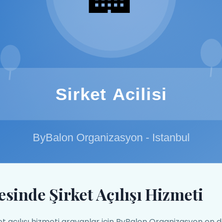
sinde Şirket Açılışı Hizmeti
t açılışı hizmeti arayanlar için ByBalon Organizasyon en do