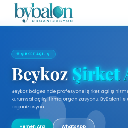
🎊 ŞIRKET AÇILIŞI
Beykoz
Şirket 
Beykoz bölgesinde profesyonel şirket açılışı hizmeti
kurumsal açılış, firma organizasyonu. ByBalon il
organizasyon.
Hemen Ara
WhatsApp