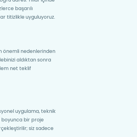
lerce başarılı
r titizlikle uyguluyoruz.
en önemli nedenlerinden
lebinizi aldıktan sonra
lem net teklif
esyonel uygulama, teknik
 boyunca bir proje
kleştirilir; siz sadece