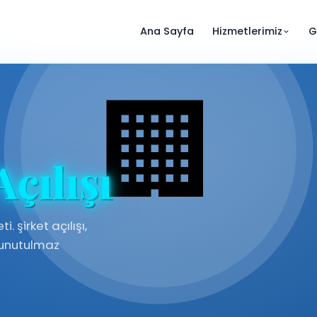
Ana Sayfa
Hizmetlerimiz
G
Açılışı
. şirket açılışı,
e unutulmaz