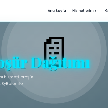
Ana Sayfa
Hizmetlerimiz
G
oşür Dağıtımı
ı hizmeti. broşür
 ByBalon ile