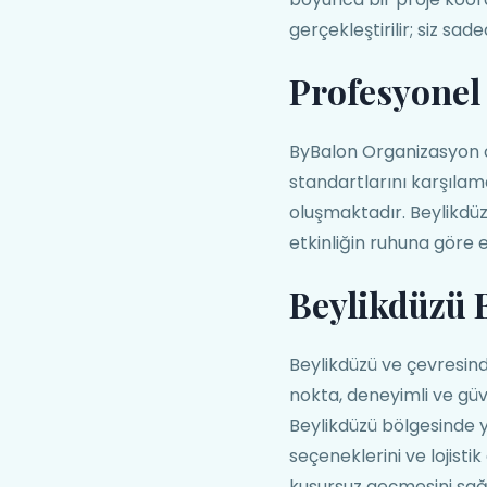
gerçekleştirilir; siz sadec
Profesyonel 
ByBalon Organizasyon o
standartlarını karşılam
oluşmaktadır. Beylikdü
etkinliğin ruhuna göre
Beylikdüzü 
Beylikdüzü ve çevresin
nokta, deneyimli ve güv
Beylikdüzü bölgesinde yü
seçeneklerini ve lojisti
kusursuz geçmesini sağ