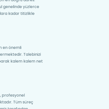
ul genelinde yüzlerce
ara kadar titizlikle
in en önemli
termektedir. Talebinizi
 yaparak kalem kalem net
, profesyonel
ktadır. Tüm süreç
imiz tarafından