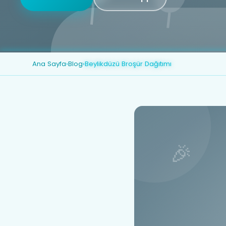
Ana Sayfa
›
Blog
›
Beylikdüzü Broşür Dağıtımı