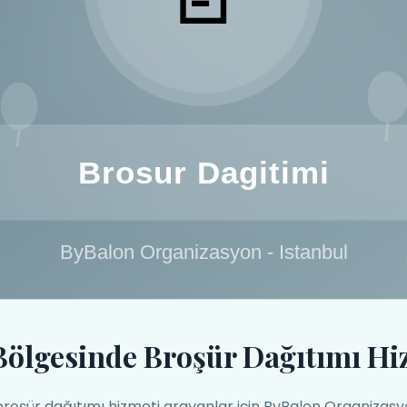
Bölgesinde Broşür Dağıtımı Hi
broşür dağıtımı hizmeti arayanlar için ByBalon Organizas