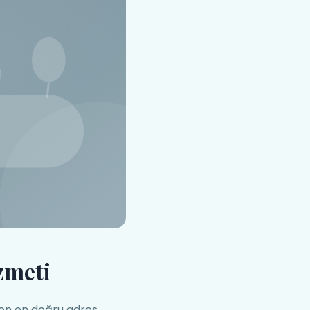
zmeti
yon en doğru adres.