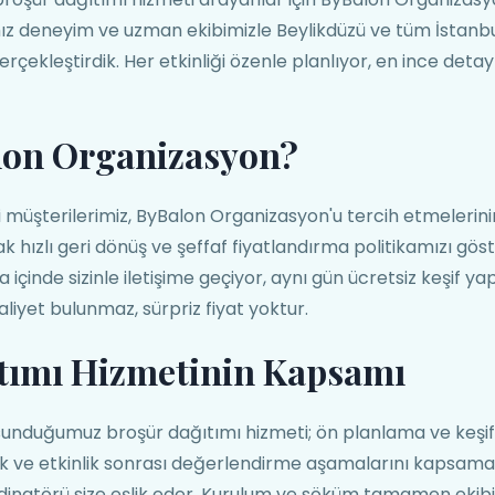
mız deneyim ve uzman ekibimizle Beylikdüzü ve tüm İstanb
rçekleştirdik. Her etkinliği özenle planlıyor, en ince detayl
lon Organizasyon?
 müşterilerimiz, ByBalon Organizasyon'u tercih etmelerin
k hızlı geri dönüş ve şeffaf fiyatlandırma politikamızı gös
a içinde sizinle iletişime geçiyor, aynı gün ücretsiz keşif
maliyet bulunmaz, sürpriz fiyat yoktur.
tımı Hizmetinin Kapsamı
sunduğumuz broşür dağıtımı hizmeti; ön planlama ve keşif
k ve etkinlik sonrası değerlendirme aşamalarını kapsama
dinatörü size eşlik eder. Kurulum ve söküm tamamen ekib