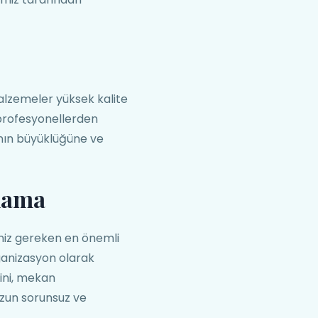
lzemeler yüksek kalite
 profesyonellerden
nın büyüklüğüne ve
lama
niz gereken en önemli
rganizasyon olarak
rini, mekan
nuzun sorunsuz ve