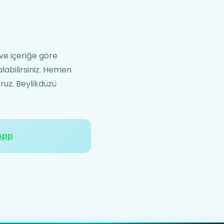
 ve içeriğe göre
alabilirsiniz. Hemen
oruz. Beylikdüzü
App