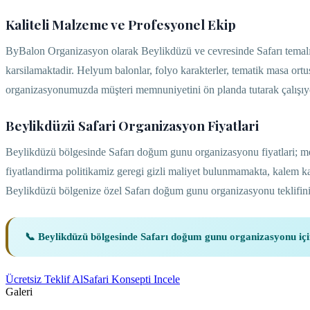
Kaliteli Malzeme ve Profesyonel Ekip
ByBalon Organizasyon olarak Beylikdüzü ve cevresinde Safarı temalı 
karsilamaktadir. Helyum balonlar, folyo karakterler, tematik masa ort
organizasyonumuzda müşteri memnuniyetini ön planda tutarak çalışıyor
Beylikdüzü Safari Organizasyon Fiyatlari
Beylikdüzü bölgesinde Safarı doğum gunu organizasyonu fiyatlari; mek
fiyatlandirma politikamiz geregi gizli maliyet bulunmamakta, kalem 
Beylikdüzü bölgenize özel Safarı doğum gunu organizasyonu teklifiniz
📞 Beylikdüzü bölgesinde Safarı doğum gunu organizasyonu iç
Ücretsiz Teklif Al
Safari Konsepti Incele
Galeri