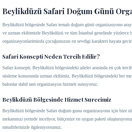
Beylikdüzü Safari Doğum Günü Org
Beylikdüzü bölgesinde Safarı temalı doğum günü organizasyonu araya
ve uzman ekibimizle Beylikdüzü ve tüm İstanbul genelinde yüzlerce baş
organizasyonlarimizda çocuğunuzun en sevdigi karakteri hayata gecir
Safari Konsepti Neden Tercih Edilir?
Safarı konsepti, Beylikdüzü bölgesindeki aileler arasinda en çok terc
süsleme konusunda uzman ekibimiz, Beylikdüzü bölgesindeki her mekan
balonlar dahil tam organizasyon hizmeti sunuyoruz.
Beylikdüzü Bölgesinde Hizmet Surecimiz
Beylikdüzü bölgesinde Safarı doğum gunu organizasyonu için bize ulaşt
mekanınızı yerinde inceliyor, bütçenize en uygun paketi oluşturuyor
misafirlerinizle ilgileniyorsunuz.