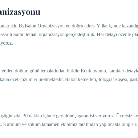
anizasyonu
nlar için ByBalon Organizasyon en doğru adres. Yıllar içinde kazand
arılı Safarı temalı organizasyon gerçekleştirdik. Her detayı özenle pl
iyoruz.
ih edilen doğum günü temalarindan biridir. Renk uyumu, karakter detayla
a özel çözümler üretmektedir. Balon kemerleri, fotoğraf köşesi, past
iginizda, 30 dakika içinde geri dönüş garantisi veriyoruz. Ücretsiz ke
uz. Kurulum ve söküm tamamen ekibimiz tarafindan yapilmakta olup siz