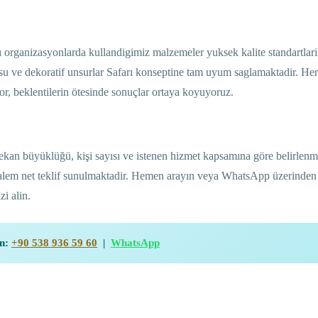
organizasyonlarda kullandigimiz malzemeler yuksek kalite standartlari
usu ve dekoratif unsurlar Safarı konseptine tam uyum saglamaktadir. Her
, beklentilerin ötesinde sonuçlar ortaya koyuyoruz.
an büyüklüğü, kişi sayısı ve istenen hizmet kapsamına göre belirlenme
kalem net teklif sunulmaktadir. Hemen arayın veya WhatsApp üzerinden
i alin.
in:
+90 538 936 59 60
|
WhatsApp