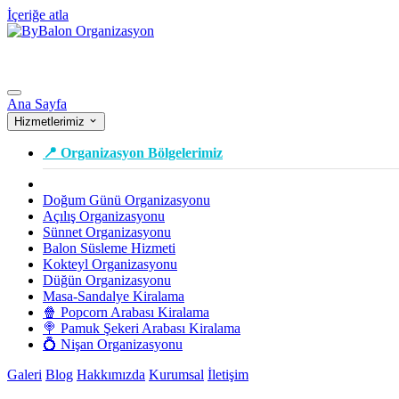
İçeriğe atla
Ana Sayfa
Hizmetlerimiz
📍 Organizasyon Bölgelerimiz
Doğum Günü Organizasyonu
Açılış Organizasyonu
Sünnet Organizasyonu
Balon Süsleme Hizmeti
Kokteyl Organizasyonu
Düğün Organizasyonu
Masa-Sandalye Kiralama
🍿 Popcorn Arabası Kiralama
🍭 Pamuk Şekeri Arabası Kiralama
💍 Nişan Organizasyonu
Galeri
Blog
Hakkımızda
Kurumsal
İletişim