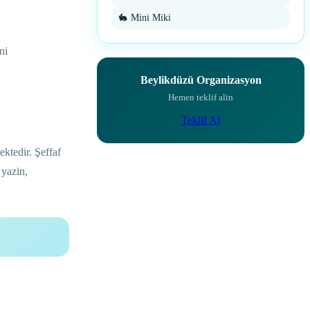
🐇 Mini Miki
ni
Beylikdüzü Organizasyon
Hemen teklif alin
Teklif Al
ktedir. Şeffaf
 yazin,