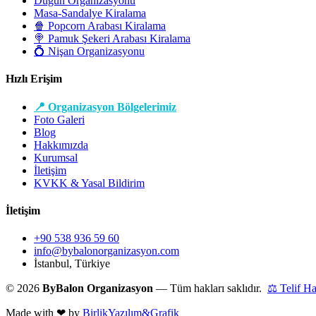
Düğün Organizasyonu
Masa-Sandalye Kiralama
🍿 Popcorn Arabası Kiralama
🍭 Pamuk Şekeri Arabası Kiralama
💍 Nişan Organizasyonu
Hızlı Erişim
📍 Organizasyon Bölgelerimiz
Foto Galeri
Blog
Hakkımızda
Kurumsal
İletişim
KVKK & Yasal Bildirim
İletişim
+90 538 936 59 60
info@bybalonorganizasyon.com
İstanbul, Türkiye
© 2026
ByBalon Organizasyon
— Tüm hakları saklıdır.
⚖ Telif H
Made with
❤
by
BirlikYazılım&Grafik