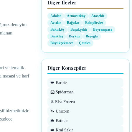
Diger Ilceler
Adalar
Arnavutköy
Atasehir
Avcılar
Bağcılar
Bahçelievler
ığımız deneyim
Bakırköy
Başakşehir
Bayrampasa
anlanan
Beşiktaş
Beykoz
Beyoğlu
Büyükçekmece
Çatalca
Diger Konseptler
ri ve tematik
a masasi ve harf
👑 Barbie
🦸 Spiderman
❄ Elsa Frozen
şif hizmetimizle
🦄 Unicorn
 sadece
🦇 Batman
👑 Kral Sakir